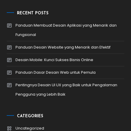
RECENT POSTS
Panduan Membuat Desain Aplikasi yang Menarik dan
Fungsional
Panduan Desain Website yang Menarik dan Efektif
Desain Mobile: Kunci Sukses Bisnis Online
Panduan Dasar Desain Web untuk Pemula
Pentingnya Desain UI UX yang Baik untuk Pengalaman
Pengguna yang Lebih Baik
CATEGORIES
Uncategorized