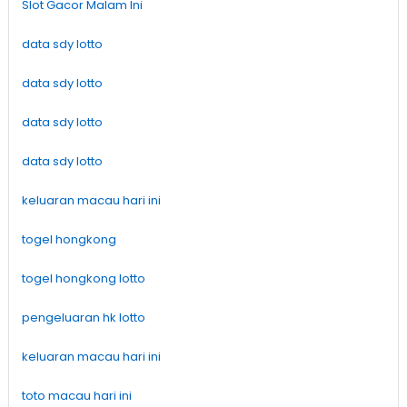
Slot Gacor Malam Ini
data sdy lotto
data sdy lotto
data sdy lotto
data sdy lotto
keluaran macau hari ini
togel hongkong
togel hongkong lotto
pengeluaran hk lotto
keluaran macau hari ini
toto macau hari ini