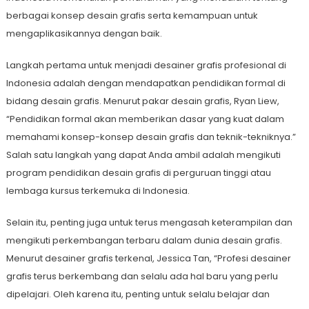
berbagai konsep desain grafis serta kemampuan untuk
mengaplikasikannya dengan baik.
Langkah pertama untuk menjadi desainer grafis profesional di
Indonesia adalah dengan mendapatkan pendidikan formal di
bidang desain grafis. Menurut pakar desain grafis, Ryan Liew,
“Pendidikan formal akan memberikan dasar yang kuat dalam
memahami konsep-konsep desain grafis dan teknik-tekniknya.”
Salah satu langkah yang dapat Anda ambil adalah mengikuti
program pendidikan desain grafis di perguruan tinggi atau
lembaga kursus terkemuka di Indonesia.
Selain itu, penting juga untuk terus mengasah keterampilan dan
mengikuti perkembangan terbaru dalam dunia desain grafis.
Menurut desainer grafis terkenal, Jessica Tan, “Profesi desainer
grafis terus berkembang dan selalu ada hal baru yang perlu
dipelajari. Oleh karena itu, penting untuk selalu belajar dan