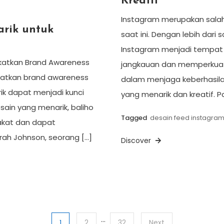
Kreatif
Instagram merupakan salah
rik untuk
saat ini. Dengan lebih dari 
Instagram menjadi tempat
gkatkan Brand Awareness
jangkauan dan memperkuat 
katkan brand awareness
dalam menjaga keberhasila
ik dapat menjadi kunci
yang menarik dan kreatif. 
in yang menarik, baliho
Tagged
desain feed instagra
akat dan dapat
ah Johnson, seorang […]
Discover
…
1
2
32
Next