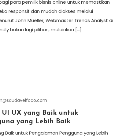
bagi para pemilik bisnis online untuk memastikan
ka responsif dan mudah diakses melalui
nurut John Mueller, Webmaster Trends Analyst di
dly bukan lagi pilihan, melainkan […]
n@saudavelfoco.com
 UI UX yang Baik untuk
una yang Lebih Baik
ang Baik untuk Pengalaman Pengguna yang Lebih