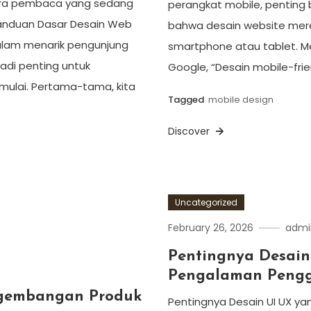
ara pembaca yang sedang
perangkat mobile, penting 
 Panduan Dasar Desain Web
bahwa desain website mere
dalam menarik pengunjung
smartphone atau tablet. Me
di penting untuk
Google, “Desain mobile-frien
lai. Pertama-tama, kita
Tagged
mobile design
Discover
Uncategorized
February 26, 2026
admi
Pentingnya Desain
Pengalaman Pengg
ngembangan Produk
Pentingnya Desain UI UX y