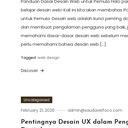
Panduan Dasar Desain Web untuk Pemula Halo p
belajar desain web! Kali ini kita akan membahas
untuk Pemula. Desain web adalah kunci penting 
dan membuat pengalaman pengguna yang baik, ja
memahami dasar-dasar desain web sebelum memu
perlu memahami bahwa desain web […]
Tagged
web design
Discover
Uncategorized
February 21, 2026
admin@saudavelfoco.com
Pentingnya Desain UX dalam Pe