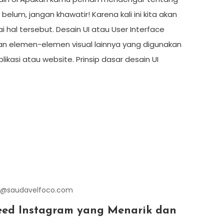
 belum, jangan khawatir! Karena kali ini kita akan
al tersebut. Desain UI atau User Interface
dan elemen-elemen visual lainnya yang digunakan
kasi atau website. Prinsip dasar desain UI
@saudavelfoco.com
eed Instagram yang Menarik dan