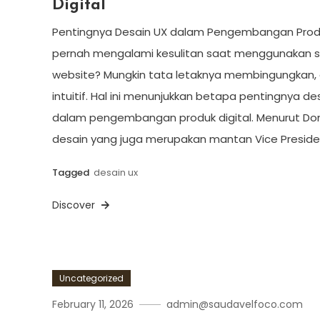
Digital
Pentingnya Desain UX dalam Pengembangan Produ
pernah mengalami kesulitan saat menggunakan se
website? Mungkin tata letaknya membingungkan, at
intuitif. Hal ini menunjukkan betapa pentingnya de
dalam pengembangan produk digital. Menurut Don
desain yang juga merupakan mantan Vice President
Tagged
desain ux
Discover
Uncategorized
February 11, 2026
admin@saudavelfoco.com