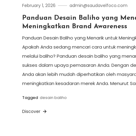
February 1, 2026
admin@saudavelfoco.com
Panduan Desain Baliho yang Mena
Meningkatkan Brand Awareness
Panduan Desain Baliho yang Menarik untuk Menin
Apakah Anda sedang mencari cara untuk mening
melalui baliho? Panduan desain baliho yang menar
sukses dalam upaya pemasaran Anda. Dengan desa
Anda akan lebih mudah diperhatikan oleh masyar
meningkatkan kesadaran merek Anda. Menurut Sar
Tagged
desain baliho
Discover
Posts