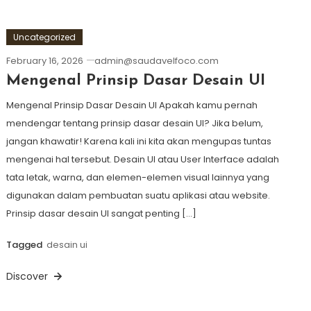
Uncategorized
February 16, 2026
admin@saudavelfoco.com
Mengenal Prinsip Dasar Desain UI
Mengenal Prinsip Dasar Desain UI Apakah kamu pernah
mendengar tentang prinsip dasar desain UI? Jika belum,
jangan khawatir! Karena kali ini kita akan mengupas tuntas
mengenai hal tersebut. Desain UI atau User Interface adalah
tata letak, warna, dan elemen-elemen visual lainnya yang
digunakan dalam pembuatan suatu aplikasi atau website.
Prinsip dasar desain UI sangat penting […]
Tagged
desain ui
Discover