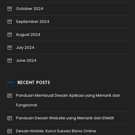
October 2024
September 2024
August 2024
July 2024
June 2024
RECENT POSTS
Panduan Membuat Desain Aplikasi yang Menarik dan
Fungsional
Panduan Desain Website yang Menarik dan Efektif
Desain Mobile: Kunci Sukses Bisnis Online