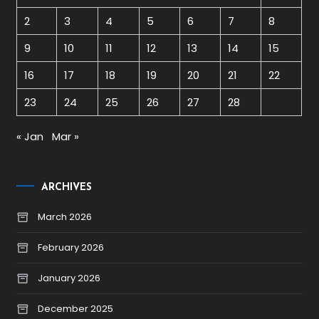
2
3
4
5
6
7
8
9
10
11
12
13
14
15
16
17
18
19
20
21
22
23
24
25
26
27
28
« Jan
Mar »
ARCHIVES
March 2026
February 2026
January 2026
December 2025