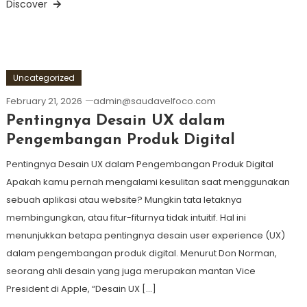
Discover
Uncategorized
February 21, 2026
admin@saudavelfoco.com
Pentingnya Desain UX dalam
Pengembangan Produk Digital
Pentingnya Desain UX dalam Pengembangan Produk Digital
Apakah kamu pernah mengalami kesulitan saat menggunakan
sebuah aplikasi atau website? Mungkin tata letaknya
membingungkan, atau fitur-fiturnya tidak intuitif. Hal ini
menunjukkan betapa pentingnya desain user experience (UX)
dalam pengembangan produk digital. Menurut Don Norman,
seorang ahli desain yang juga merupakan mantan Vice
President di Apple, “Desain UX […]