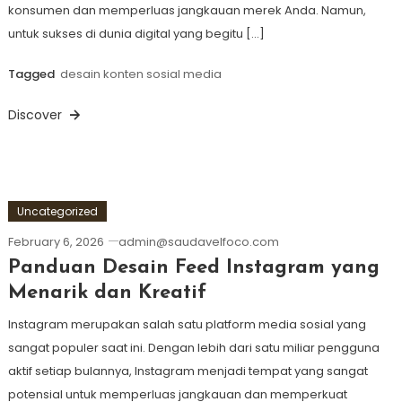
konsumen dan memperluas jangkauan merek Anda. Namun,
untuk sukses di dunia digital yang begitu […]
Tagged
desain konten sosial media
Discover
Uncategorized
February 6, 2026
admin@saudavelfoco.com
Panduan Desain Feed Instagram yang
Menarik dan Kreatif
Instagram merupakan salah satu platform media sosial yang
sangat populer saat ini. Dengan lebih dari satu miliar pengguna
aktif setiap bulannya, Instagram menjadi tempat yang sangat
potensial untuk memperluas jangkauan dan memperkuat