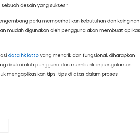
ri sebuah desain yang sukses.”
 pengembang perlu memperhatikan kebutuhan dan keinginan
 dan mudah digunakan oleh pengguna akan membuat aplikas
kasi
data hk lotto
yang menarik dan fungsional, diharapkan
ang disukai oleh pengguna dan memberikan pengalaman
k mengaplikasikan tips-tips di atas dalam proses