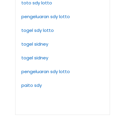
toto sdy lotto
pengeluaran sdy lotto
togel sdy lotto
togel sidney
togel sidney
pengeluaran sdy lotto
paito sdy