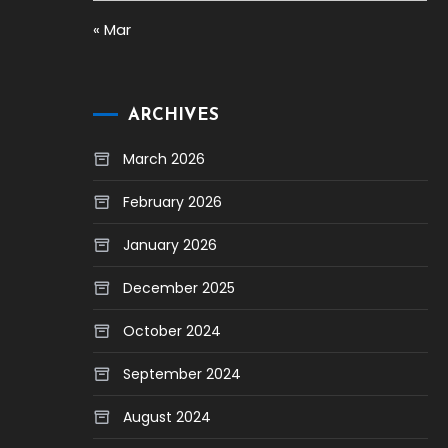
« Mar
ARCHIVES
March 2026
February 2026
January 2026
December 2025
October 2024
September 2024
August 2024