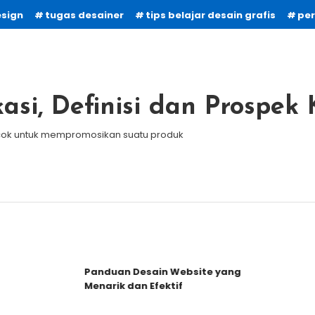
esign
tugas desainer
tips belajar desain grafis
per
kasi, Definisi dan Prospek 
ocok untuk mempromosikan suatu produk
Panduan Desain Website yang
Menarik dan Efektif