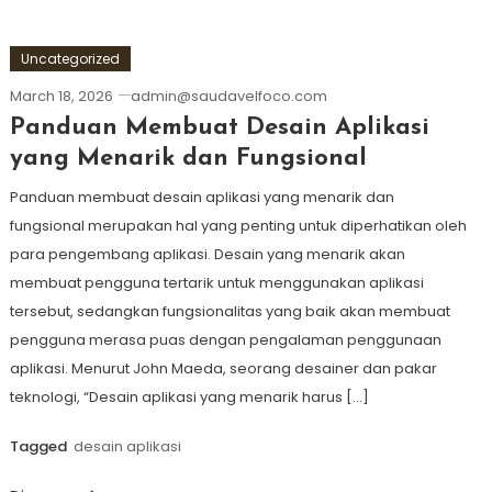
Uncategorized
March 18, 2026
admin@saudavelfoco.com
Panduan Membuat Desain Aplikasi
yang Menarik dan Fungsional
Panduan membuat desain aplikasi yang menarik dan
fungsional merupakan hal yang penting untuk diperhatikan oleh
para pengembang aplikasi. Desain yang menarik akan
membuat pengguna tertarik untuk menggunakan aplikasi
tersebut, sedangkan fungsionalitas yang baik akan membuat
pengguna merasa puas dengan pengalaman penggunaan
aplikasi. Menurut John Maeda, seorang desainer dan pakar
teknologi, “Desain aplikasi yang menarik harus […]
Tagged
desain aplikasi