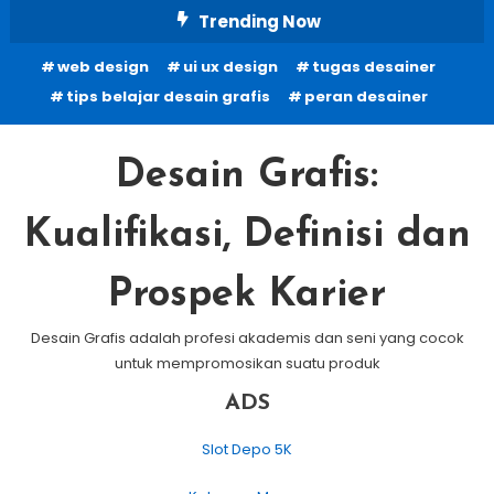
Skip
Trending Now
To
web design
ui ux design
tugas desainer
Content
tips belajar desain grafis
peran desainer
Desain Grafis:
Kualifikasi, Definisi dan
Prospek Karier
Desain Grafis adalah profesi akademis dan seni yang cocok
untuk mempromosikan suatu produk
ADS
Slot Depo 5K