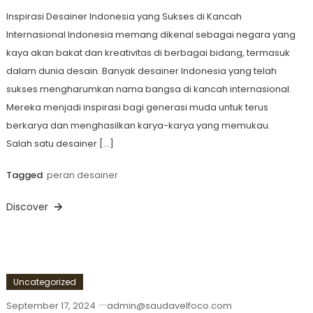
Inspirasi Desainer Indonesia yang Sukses di Kancah
Internasional Indonesia memang dikenal sebagai negara yang
kaya akan bakat dan kreativitas di berbagai bidang, termasuk
dalam dunia desain. Banyak desainer Indonesia yang telah
sukses mengharumkan nama bangsa di kancah internasional.
Mereka menjadi inspirasi bagi generasi muda untuk terus
berkarya dan menghasilkan karya-karya yang memukau.
Salah satu desainer […]
Tagged
peran desainer
Discover
Uncategorized
September 17, 2024
admin@saudavelfoco.com