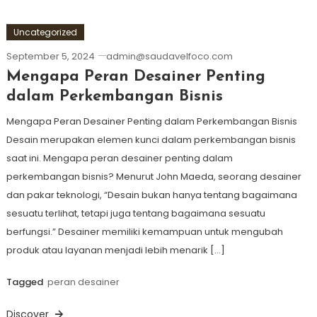
Uncategorized
September 5, 2024
admin@saudavelfoco.com
Mengapa Peran Desainer Penting
dalam Perkembangan Bisnis
Mengapa Peran Desainer Penting dalam Perkembangan Bisnis
Desain merupakan elemen kunci dalam perkembangan bisnis
saat ini. Mengapa peran desainer penting dalam
perkembangan bisnis? Menurut John Maeda, seorang desainer
dan pakar teknologi, “Desain bukan hanya tentang bagaimana
sesuatu terlihat, tetapi juga tentang bagaimana sesuatu
berfungsi.” Desainer memiliki kemampuan untuk mengubah
produk atau layanan menjadi lebih menarik […]
Tagged
peran desainer
Discover