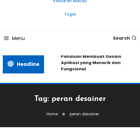
Keluaran Macau
Togel
Menu
Search
Panduan Membuat Desain
Aplikasi yang Menarik dan
Headline
Fungsional
Tag:
peran desainer
Home
peran desainer