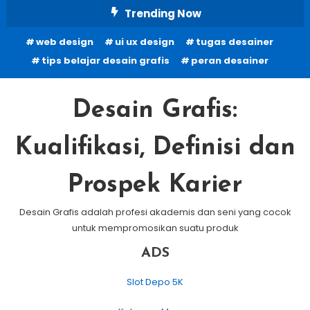
Skip
Trending Now
To
web design
ui ux design
tugas desainer
Content
tips belajar desain grafis
peran desainer
Desain Grafis:
Kualifikasi, Definisi dan
Prospek Karier
Desain Grafis adalah profesi akademis dan seni yang cocok
untuk mempromosikan suatu produk
ADS
Slot Depo 5K