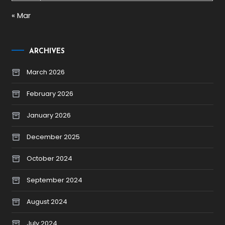
« Mar
ARCHIVES
March 2026
February 2026
January 2026
December 2025
October 2024
September 2024
August 2024
July 2024