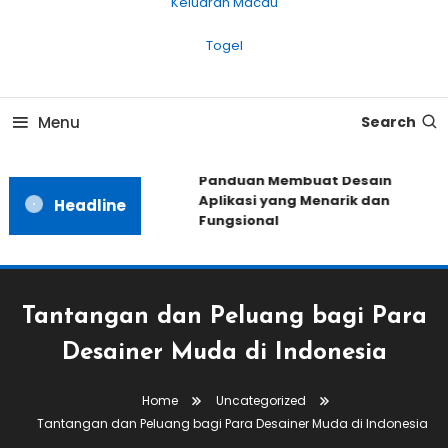
Keluaran Macau
Togel
Menu
Search
Panduan Membuat Desain
Aplikasi yang Menarik dan
Headline
Fungsional
Tantangan dan Peluang bagi Para
Desainer Muda di Indonesia
Home
Uncategorized
Tantangan dan Peluang bagi Para Desainer Muda di Indonesia