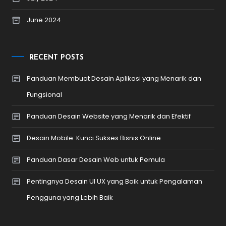
June 2024
RECENT POSTS
Panduan Membuat Desain Aplikasi yang Menarik dan
Fungsional
Panduan Desain Website yang Menarik dan Efektif
Desain Mobile: Kunci Sukses Bisnis Online
Panduan Dasar Desain Web untuk Pemula
Pentingnya Desain UI UX yang Baik untuk Pengalaman
Pengguna yang Lebih Baik