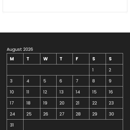
August 2026
M
T
W
T
F
S
S
1
2
3
4
5
6
7
8
9
10
11
12
13
14
15
16
17
18
19
20
21
22
23
24
25
26
27
28
29
30
31