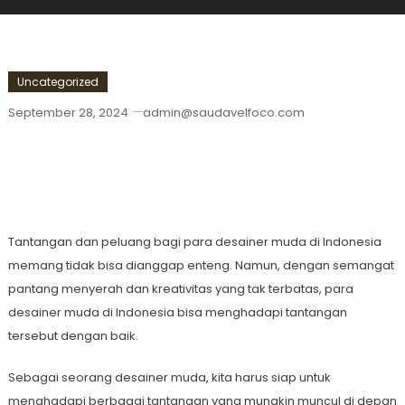
Uncategorized
September 28, 2024
admin@saudavelfoco.com
Tantangan Dan Peluang Bagi Para
Desainer Muda Di Indonesia
Tantangan dan peluang bagi para desainer muda di Indonesia
memang tidak bisa dianggap enteng. Namun, dengan semangat
pantang menyerah dan kreativitas yang tak terbatas, para
desainer muda di Indonesia bisa menghadapi tantangan
tersebut dengan baik.
Sebagai seorang desainer muda, kita harus siap untuk
menghadapi berbagai tantangan yang mungkin muncul di depan