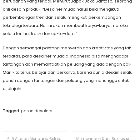
perubahan yang terjadi. Menurut Bapak Joko Santoso, seorang
ahli desain produk, “Desainer muda harus bisa mengikuti
perkembangan tren dan selalu mengikuti perkembangan
teknologi terbaru. Hal ini akan membuat karya-karya mereka
selalu terlihat fresh dan up-to-date.”
Dengan semangat pantang menyerah dan kreativitas yang tak
terbatas, para desainer muda di Indonesia bisa menghadapi
tantangan dan memanfaatkan peluang yang ada dengan baik.
Mari kita terus belajar dan berkarya, karena dunia desain selalu
penuh dengan tantangan dan peluang yang menunggu untuk
dijelajahi.
Tagged
peran desainer
Post
5 Alasan Mengapa Belajar Desain Sangat Penting di Era Digital
Membangun Karir Sukses sebagai Desainer Grafis di Indonesia