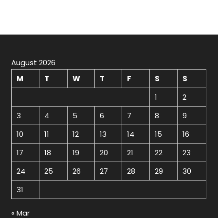
August 2026
M
T
W
T
F
S
S
1
2
3
4
5
6
7
8
9
10
11
12
13
14
15
16
17
18
19
20
21
22
23
24
25
26
27
28
29
30
31
« Mar