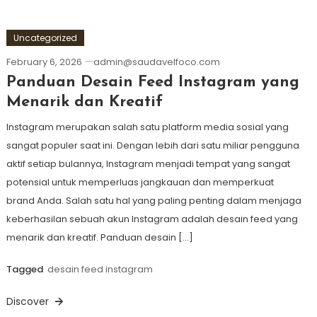
Uncategorized
February 6, 2026
admin@saudavelfoco.com
Panduan Desain Feed Instagram yang
Menarik dan Kreatif
Instagram merupakan salah satu platform media sosial yang
sangat populer saat ini. Dengan lebih dari satu miliar pengguna
aktif setiap bulannya, Instagram menjadi tempat yang sangat
potensial untuk memperluas jangkauan dan memperkuat
brand Anda. Salah satu hal yang paling penting dalam menjaga
keberhasilan sebuah akun Instagram adalah desain feed yang
menarik dan kreatif. Panduan desain […]
Tagged
desain feed instagram
Discover