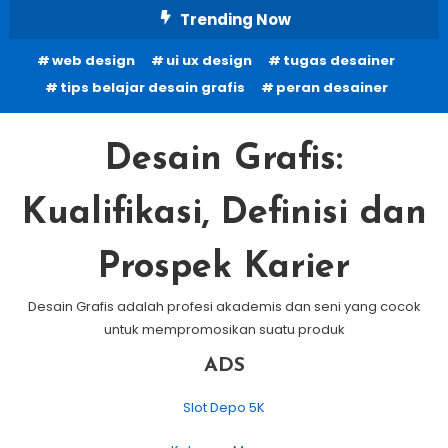
Skip
Trending Now
To
web design
ui ux design
tugas desainer
Content
tips belajar desain grafis
peran desainer
Desain Grafis:
Kualifikasi, Definisi dan
Prospek Karier
Desain Grafis adalah profesi akademis dan seni yang cocok
untuk mempromosikan suatu produk
ADS
Slot Depo 5K