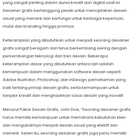
yang sangat penting dalam dunia kreatif dan digital saat ini.
Desainer grafis bertanggung jawab untuk menciptakan desain
visual yang menarik dan berfungsi untuk berbagai keperluan,
mulai dari branding hingga promosi.
Keterampilan yang dibutuhkan untuk menjadi seorang desainer
grafis sangat beragam dan terus berkembang seiring dengan
perkembangan teknologi dan tren desain. Beberapa
keterampilan dasar yang dibutuhkan antara lain adalah
kemampuan dalam menggunakan software desain seperti
Adobe Illustrator, Photoshop, dan InDesign, pemahaman yang
baik tentang prinsip desain grafis, serta kemampuan untuk
berpikir kreatif dan menghadirkan solusi desain yang inovatif.
Menurut Pakar Desain Grafis, John Doe, “Seorang desainer grafis
harus memiliki kemampuan untuk memahami kebutuhan klien
dan mengubahnya menjadi desain visual yang efektif dan
menarik. Selain itu, seorang desainer grafis juga perlu memiliki