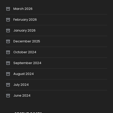
March 2026
February 2026
January 2026
December 2025
October 2024
September 2024
August 2024
July 2024
June 2024