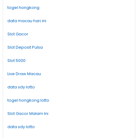
togel hongkong
data macau hari ini
Slot Gacor
Slot Deposit Pulsa
Slot 5000
Live Draw Macau
data sdy lotto
togel hongkong lotto
Slot Gacor Malam Ini
data sdy lotto