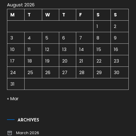
August 2026
M
T
W
T
F
S
S
1
2
3
4
5
6
7
8
9
10
11
12
13
14
15
16
17
18
19
20
21
22
23
24
25
26
27
28
29
30
31
« Mar
ARCHIVES
March 2026