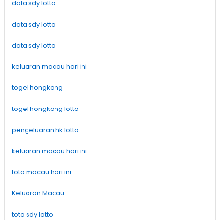
data sdy lotto
data sdy lotto
data sdy lotto
keluaran macau hari ini
togel hongkong
togel hongkong lotto
pengeluaran hk lotto
keluaran macau hari ini
toto macau hari ini
Keluaran Macau
toto sdy lotto