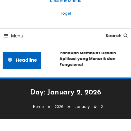
Keluaran Macau
Togel
Menu
Search
Panduan Membuat Desain
Aplikasi yang Menarik dan
Headline
Fungsional
Day:
January 2, 2026
Home
2026
January
2