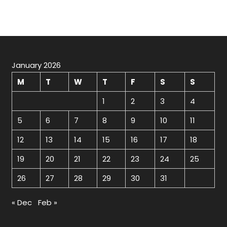
January 2026
M
T
W
T
F
S
S
1
2
3
4
5
6
7
8
9
10
11
12
13
14
15
16
17
18
19
20
21
22
23
24
25
26
27
28
29
30
31
« Dec
Feb »