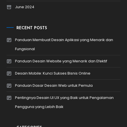
June 2024
RECENT POSTS
Panduan Membuat Desain Aplikasi yang Menarik dan
Fungsional
Panduan Desain Website yang Menarik dan Efektif
Desain Mobile: Kunci Sukses Bisnis Online
Panduan Dasar Desain Web untuk Pemula
Pentingnya Desain UI UX yang Baik untuk Pengalaman
Pengguna yang Lebih Baik