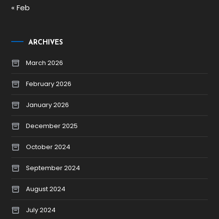
« Feb
ARCHIVES
March 2026
February 2026
January 2026
December 2025
October 2024
September 2024
August 2024
July 2024