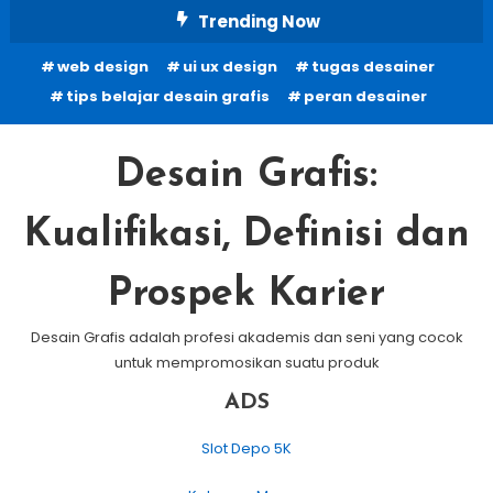
Skip
Trending Now
To
web design
ui ux design
tugas desainer
Content
tips belajar desain grafis
peran desainer
Desain Grafis:
Kualifikasi, Definisi dan
Prospek Karier
Desain Grafis adalah profesi akademis dan seni yang cocok
untuk mempromosikan suatu produk
ADS
Slot Depo 5K