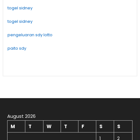
togel sidney
togel sidney
pengeluaran sdy lotto
paito sdy
August 2026
M
T
W
T
F
S
S
1
2