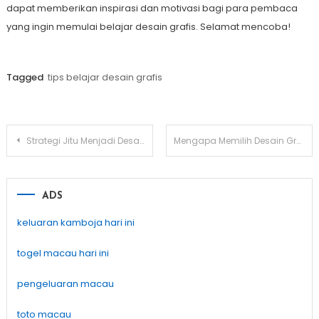
dapat memberikan inspirasi dan motivasi bagi para pembaca
yang ingin memulai belajar desain grafis. Selamat mencoba!
Tagged
tips belajar desain grafis
Post
Strategi Jitu Menjadi Desainer Pemula yang Mencuri Perhatian
Mengapa Memilih Desain Grafis sebagai Profesi
navigation
ADS
keluaran kamboja hari ini
togel macau hari ini
pengeluaran macau
toto macau