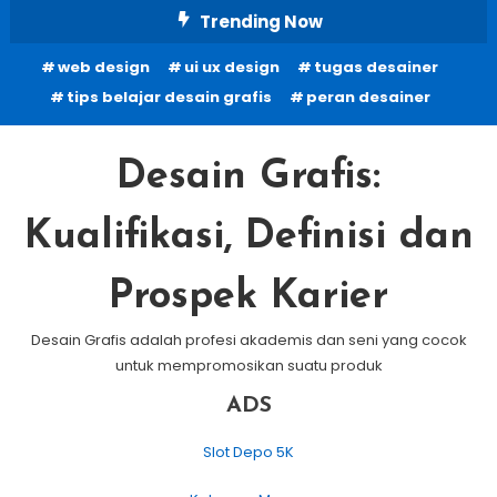
Skip
Trending Now
To
web design
ui ux design
tugas desainer
Content
tips belajar desain grafis
peran desainer
Desain Grafis:
Kualifikasi, Definisi dan
Prospek Karier
Desain Grafis adalah profesi akademis dan seni yang cocok
untuk mempromosikan suatu produk
ADS
Slot Depo 5K