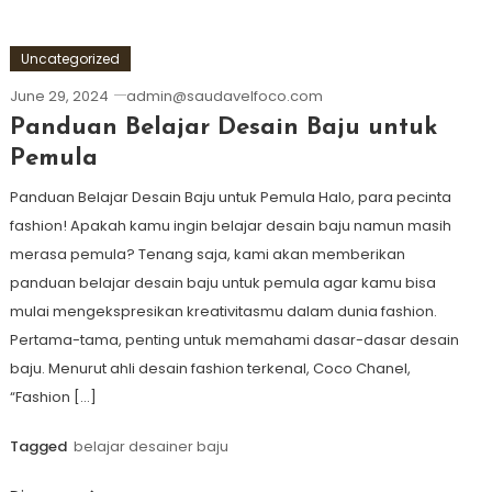
Uncategorized
June 29, 2024
admin@saudavelfoco.com
Panduan Belajar Desain Baju untuk
Pemula
Panduan Belajar Desain Baju untuk Pemula Halo, para pecinta
fashion! Apakah kamu ingin belajar desain baju namun masih
merasa pemula? Tenang saja, kami akan memberikan
panduan belajar desain baju untuk pemula agar kamu bisa
mulai mengekspresikan kreativitasmu dalam dunia fashion.
Pertama-tama, penting untuk memahami dasar-dasar desain
baju. Menurut ahli desain fashion terkenal, Coco Chanel,
“Fashion […]
Tagged
belajar desainer baju