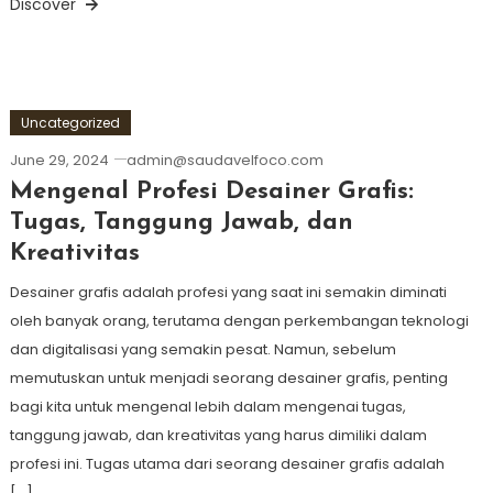
Discover
Uncategorized
June 29, 2024
admin@saudavelfoco.com
Mengenal Profesi Desainer Grafis:
Tugas, Tanggung Jawab, dan
Kreativitas
Desainer grafis adalah profesi yang saat ini semakin diminati
oleh banyak orang, terutama dengan perkembangan teknologi
dan digitalisasi yang semakin pesat. Namun, sebelum
memutuskan untuk menjadi seorang desainer grafis, penting
bagi kita untuk mengenal lebih dalam mengenai tugas,
tanggung jawab, dan kreativitas yang harus dimiliki dalam
profesi ini. Tugas utama dari seorang desainer grafis adalah
[…]