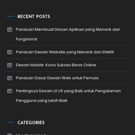
RECENT POSTS
Panduan Membuat Desain Aplikasi yang Menarik dan
Fungsional
Panduan Desain Website yang Menarik dan Efektif
Desain Mobile: Kunci Sukses Bisnis Online
Panduan Dasar Desain Web untuk Pemula
Pentingnya Desain UI UX yang Baik untuk Pengalaman
Pengguna yang Lebih Baik
CATEGORIES