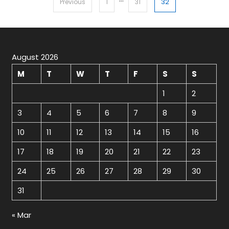
Posts
32
Previous
1
31
pagination
August 2026
M
T
W
T
F
S
S
1
2
3
4
5
6
7
8
9
10
11
12
13
14
15
16
17
18
19
20
21
22
23
24
25
26
27
28
29
30
31
« Mar