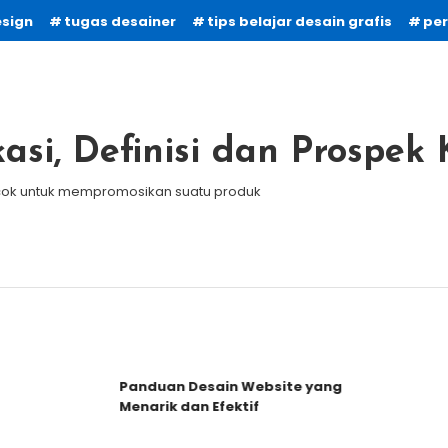
esign
tugas desainer
tips belajar desain grafis
per
kasi, Definisi dan Prospek 
ocok untuk mempromosikan suatu produk
Panduan Desain Website yang
Menarik dan Efektif