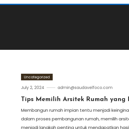
Uncategorized
July 2, 2024
admin@saudavelfoco.com
Tips Memilih Arsitek Rumah yang 
Membangun rumah impian tentu menjadi keingina
dalam proses pembangunan rumah, memilih arsite
menjadi langkah penting untuk mendapatkan hasi