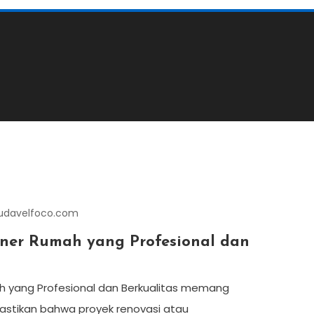
davelfoco.com
iner Rumah yang Profesional dan
ah yang Profesional dan Berkualitas memang
stikan bahwa proyek renovasi atau