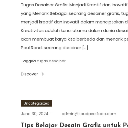
Tugas Desainer Grafis: Menjadi Kreatif dan Inovat
yang Menarik Sebagai seorang desainer grafis, tu
menjadi kreatif dan inovatif dalam menciptakan d
Kreativitas adalah kunci utama dalam dunia desain 
akan membuat karya kita berbeda dan menarik pe
Paul Rand, seorang desainer […]
Tagged
tugas desainer
Discover
Uncategorized
June 30, 2024
admin@saudavelfoco.com
Tips Belajar Desain Grafis untuk 