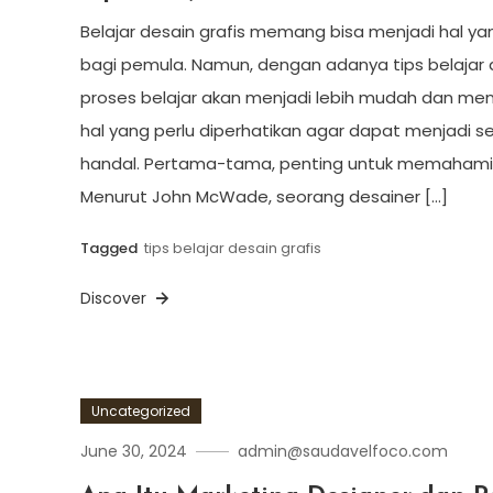
Belajar desain grafis memang bisa menjadi hal 
bagi pemula. Namun, dengan adanya tips belajar d
proses belajar akan menjadi lebih mudah dan m
hal yang perlu diperhatikan agar dapat menjadi s
handal. Pertama-tama, penting untuk memahami d
Menurut John McWade, seorang desainer […]
Tagged
tips belajar desain grafis
Discover
Uncategorized
June 30, 2024
admin@saudavelfoco.com