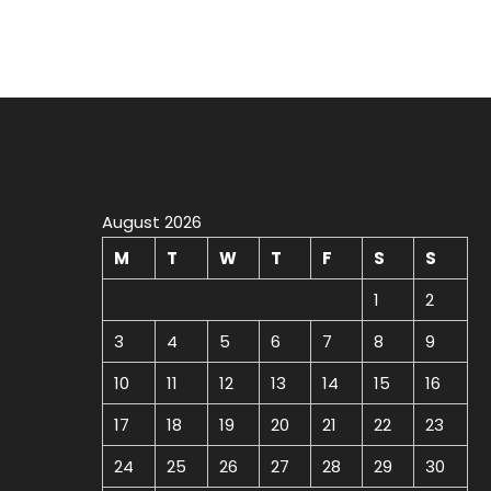
Posts
pagination
August 2026
M
T
W
T
F
S
S
1
2
3
4
5
6
7
8
9
10
11
12
13
14
15
16
17
18
19
20
21
22
23
24
25
26
27
28
29
30