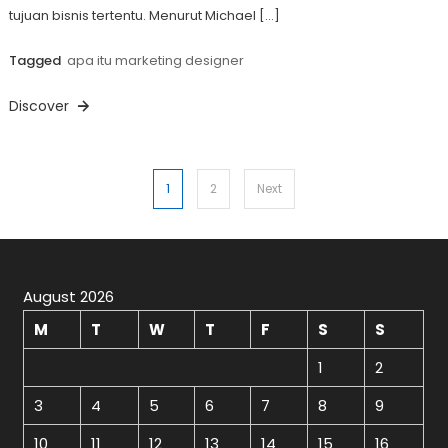
tujuan bisnis tertentu. Menurut Michael […]
Tagged
apa itu marketing designer
Discover
Posts
1
2
Next
pagination
August 2026
M
T
W
T
F
S
S
1
2
3
4
5
6
7
8
9
10
11
12
13
14
15
16