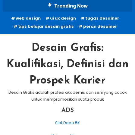
Skip
Trending Now
To
web design
ui ux design
tugas desainer
Content
tips belajar desain grafis
peran desainer
Desain Grafis:
Kualifikasi, Definisi dan
Prospek Karier
Desain Grafis adalah profesi akademis dan seni yang cocok
untuk mempromosikan suatu produk
ADS
Slot Depo 5K