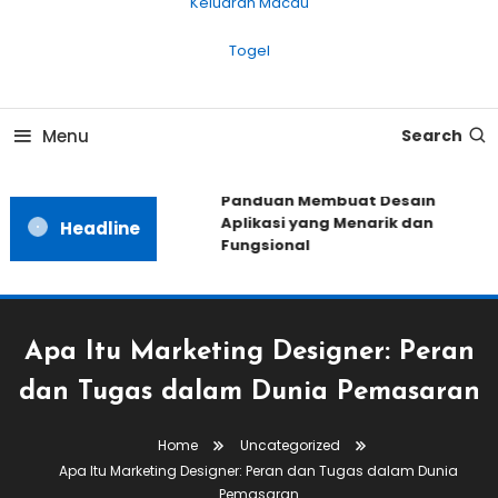
Keluaran Macau
Togel
Menu
Search
Panduan Membuat Desain
Aplikasi yang Menarik dan
Headline
Fungsional
Apa Itu Marketing Designer: Peran
dan Tugas dalam Dunia Pemasaran
Home
Uncategorized
Apa Itu Marketing Designer: Peran dan Tugas dalam Dunia
Pemasaran