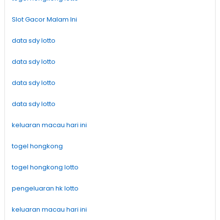
Slot Gacor Malam Ini
data sdy lotto
data sdy lotto
data sdy lotto
data sdy lotto
keluaran macau hari ini
togel hongkong
togel hongkong lotto
pengeluaran hk lotto
keluaran macau hari ini