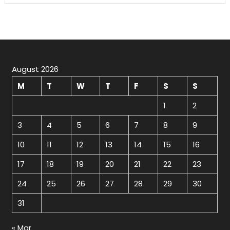
August 2026
M
T
W
T
F
S
S
1
2
3
4
5
6
7
8
9
10
11
12
13
14
15
16
17
18
19
20
21
22
23
24
25
26
27
28
29
30
31
« Mar