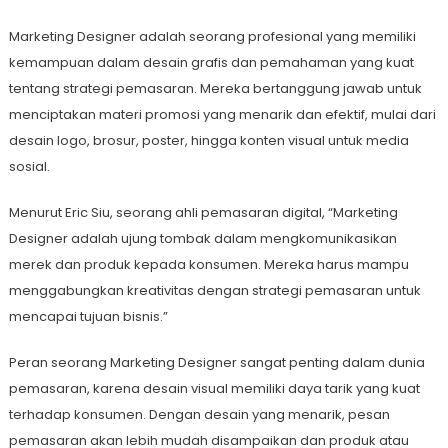
Marketing Designer adalah seorang profesional yang memiliki
kemampuan dalam desain grafis dan pemahaman yang kuat
tentang strategi pemasaran. Mereka bertanggung jawab untuk
menciptakan materi promosi yang menarik dan efektif, mulai dari
desain logo, brosur, poster, hingga konten visual untuk media
sosial.
Menurut Eric Siu, seorang ahli pemasaran digital, “Marketing
Designer adalah ujung tombak dalam mengkomunikasikan
merek dan produk kepada konsumen. Mereka harus mampu
menggabungkan kreativitas dengan strategi pemasaran untuk
mencapai tujuan bisnis.”
Peran seorang Marketing Designer sangat penting dalam dunia
pemasaran, karena desain visual memiliki daya tarik yang kuat
terhadap konsumen. Dengan desain yang menarik, pesan
pemasaran akan lebih mudah disampaikan dan produk atau