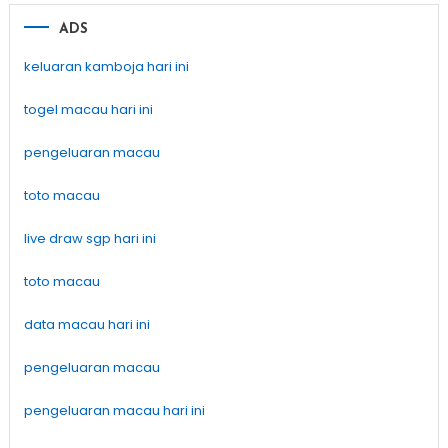
ADS
keluaran kamboja hari ini
togel macau hari ini
pengeluaran macau
toto macau
live draw sgp hari ini
toto macau
data macau hari ini
pengeluaran macau
pengeluaran macau hari ini