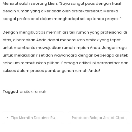
Menurut salah seorang klien, “Saya sangat puas dengan hasil
desain rumah yang dikerjakan oleh arsitek tersebut. Mereka
sangat profesional dalam menghadapi setiap tahap proyek.”
Dengan mengikuti tips memilih arsitek rumah yang profesional di
atas, diharapkan Anda dapat menemukan arsitek yang tepat
untuk membantu mewujudkan rumah impian Anda. Jangan ragu
untuk melakukan riset dan wawancara dengan beberapa arsitek
sebelum memutuskan pilihan. Semoga artikel ini bermanfaat dan
sukses dalam proses pembangunan rumah Anda!
Tagged
arsitek rumah
Post
Tips Memilih Desainer Rumah yang Profesional dan Berkualitas
Panduan Belajar Arsitek Otodidak: Langkah demi Langkah
navigation