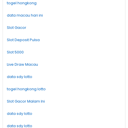
togel hongkong
data macau hari ini
Slot Gacor
Slot Deposit Pulsa
Slot 5000
Live Draw Macau
data sdy lotto
togel hongkong lotto
Slot Gacor Malam Ini
data sdy lotto
data sdy lotto