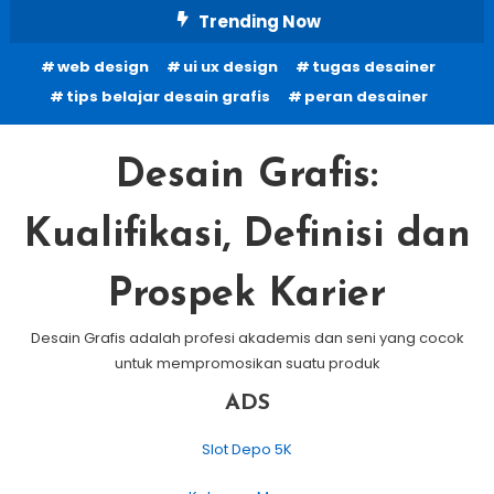
Skip
Trending Now
To
web design
ui ux design
tugas desainer
Content
tips belajar desain grafis
peran desainer
Desain Grafis:
Kualifikasi, Definisi dan
Prospek Karier
Desain Grafis adalah profesi akademis dan seni yang cocok
untuk mempromosikan suatu produk
ADS
Slot Depo 5K