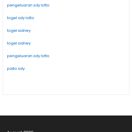
pengeluaran sdy lotto
togel sdy lotto
togel sidney
togel sidney
pengeluaran sdy lotto
paito sdy