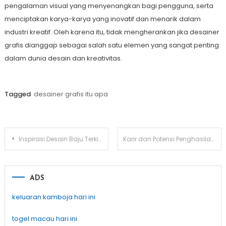
pengalaman visual yang menyenangkan bagi pengguna, serta
menciptakan karya-karya yang inovatif dan menarik dalam
industri kreatif. Oleh karena itu, tidak mengherankan jika desainer
grafis dianggap sebagai salah satu elemen yang sangat penting
dalam dunia desain dan kreativitas.
Tagged
desainer grafis itu apa
Post
Inspirasi Desain Baju Terkini untuk Dicoba
Karir dan Potensi Penghasilan Seorang Marketing Designer
navigation
ADS
keluaran kamboja hari ini
togel macau hari ini