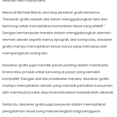
dikenali oleh masyarakat.
Menurut Michael Beirut, seorang desainer grafis ternama,
“Desainer grafis adalah ahli dalam menggabungkan seni dan
teknologi untuk menciptakan komunikasi visual yang efektif.”
Dengan kemampuan mereka dalam menggabungkan elemen-
elemen desain seperti warna, tipografi, dan komposisi, desainer
grafis mampu menciptakan karya-karya yang memukau dan
mempengaruhi orang lain.
Desainer grafis juga memiliki peran penting dalam membantu
brand atau produk untuk bersaing di pasar yang semakin
kompetitif. Dengan skill dan kreativitas mereka, desainer grafis
mampu menciptakan desain yang menarik perhatian konsumen
dan membuat produk atau brand tersebut menjadi lebih dikenali.
Selain itu, desainer grafis juga berperan dalam menciptakan
pengalaman visual yang menyenangkan bagi pengguna.