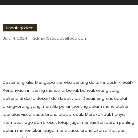
Uncategorized
July 14, 2024
admin@saudavelfoco.com
Desainer Grafis: Mengapa Mereka
Penting Dalam Industri Kreatif
Desainer grafis: Mengapa mereka penting dalam industri kreatif?
Pertanyaan ini sering muncul di benak banyak orang yang
bekerja di dunia desain dan kreativitas. Desainer grafis adalah
orang-orang yang memiliki peran penting dalam menciptakan
identitas visual suatu brand atau produk. Mereka tidak hanya
membuat logo dan brosur, tetapi juga memainkan peran penting
dalam menentukan bagaimana suatu brand akan dilihat dan