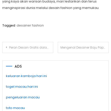
yang kaya akan warisan budaya, mari lestarikan dan terus
menginspirasi dunia melalui desain fashion yang memukau.
Tagged
desainer fashion
Post
Peran Desain Grafis dalam Mempromosikan Produk Lokal
Mengenal Desainer Baju Papan Atas di Indonesia
navigation
ADS
keluaran kamboja hari ini
togel macau hari ini
pengeluaran macau
toto macau