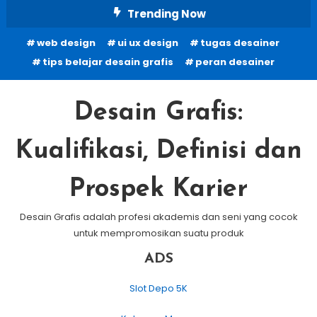
Skip
Trending Now
To
web design
ui ux design
tugas desainer
Content
tips belajar desain grafis
peran desainer
Desain Grafis:
Kualifikasi, Definisi dan
Prospek Karier
Desain Grafis adalah profesi akademis dan seni yang cocok
untuk mempromosikan suatu produk
ADS
Slot Depo 5K