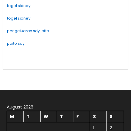
togel sidney
togel sidney
pengeluaran sdy lotto
paito sdy
August 2026
M
T
W
T
F
S
S
1
2