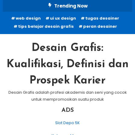
Skip
Trending Now
To
web design
ui ux design
tugas desainer
Content
tips belajar desain grafis
peran desainer
Desain Grafis:
Kualifikasi, Definisi dan
Prospek Karier
Desain Grafis adalah profesi akademis dan seni yang cocok
untuk mempromosikan suatu produk
ADS
Slot Depo 5K