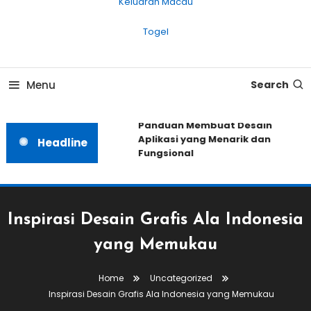
Keluaran Macau
Togel
Menu
Search
Panduan Membuat Desain
Aplikasi yang Menarik dan
Headline
Fungsional
Inspirasi Desain Grafis Ala Indonesia
yang Memukau
Home
Uncategorized
Inspirasi Desain Grafis Ala Indonesia yang Memukau