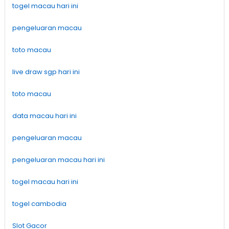
togel macau hari ini
pengeluaran macau
toto macau
live draw sgp hari ini
toto macau
data macau hari ini
pengeluaran macau
pengeluaran macau hari ini
togel macau hari ini
togel cambodia
Slot Gacor