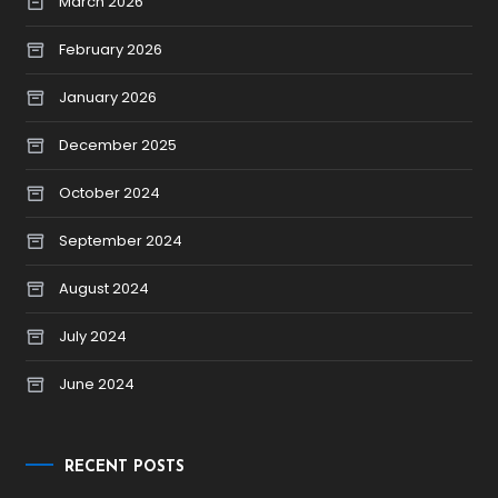
March 2026
February 2026
January 2026
December 2025
October 2024
September 2024
August 2024
July 2024
June 2024
RECENT POSTS