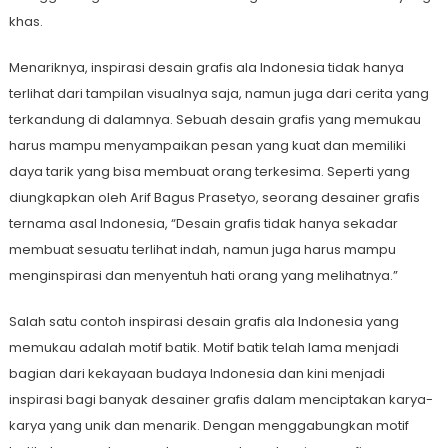
khas.
Menariknya, inspirasi desain grafis ala Indonesia tidak hanya
terlihat dari tampilan visualnya saja, namun juga dari cerita yang
terkandung di dalamnya. Sebuah desain grafis yang memukau
harus mampu menyampaikan pesan yang kuat dan memiliki
daya tarik yang bisa membuat orang terkesima. Seperti yang
diungkapkan oleh Arif Bagus Prasetyo, seorang desainer grafis
ternama asal Indonesia, “Desain grafis tidak hanya sekadar
membuat sesuatu terlihat indah, namun juga harus mampu
menginspirasi dan menyentuh hati orang yang melihatnya.”
Salah satu contoh inspirasi desain grafis ala Indonesia yang
memukau adalah motif batik. Motif batik telah lama menjadi
bagian dari kekayaan budaya Indonesia dan kini menjadi
inspirasi bagi banyak desainer grafis dalam menciptakan karya-
karya yang unik dan menarik. Dengan menggabungkan motif