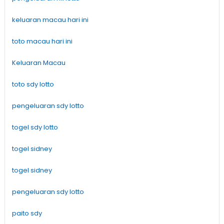
keluaran macau hari ini
toto macau hari ini
Keluaran Macau
toto sdy lotto
pengeluaran sdy lotto
togel sdy lotto
togel sidney
togel sidney
pengeluaran sdy lotto
paito sdy