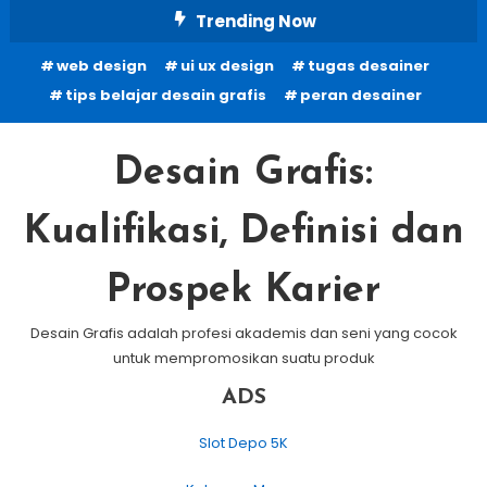
Skip
Trending Now
To
web design
ui ux design
tugas desainer
Content
tips belajar desain grafis
peran desainer
Desain Grafis:
Kualifikasi, Definisi dan
Prospek Karier
Desain Grafis adalah profesi akademis dan seni yang cocok
untuk mempromosikan suatu produk
ADS
Slot Depo 5K