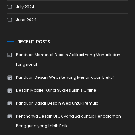
July 2024
June 2024
RECENT POSTS
Panduan Membuat Desain Aplikasi yang Menarik dan
Fungsional
Panduan Desain Website yang Menarik dan Efektif
Desain Mobile: Kunci Sukses Bisnis Online
Panduan Dasar Desain Web untuk Pemula
Pentingnya Desain UI UX yang Baik untuk Pengalaman
Pengguna yang Lebih Baik