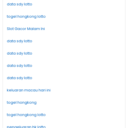
data sdy lotto
togel hongkong lotto
Slot Gacor Malam Ini
data sdy lotto
data sdy lotto
data sdy lotto
data sdy lotto
keluaran macau hari ini
togel hongkong
togel hongkong lotto
pengeluaran hk lotto