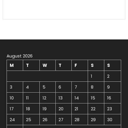
August 2026
M
T
W
T
F
S
S
1
2
3
4
5
6
7
8
9
10
11
12
13
14
15
16
17
18
19
20
21
22
23
24
25
26
27
28
29
30