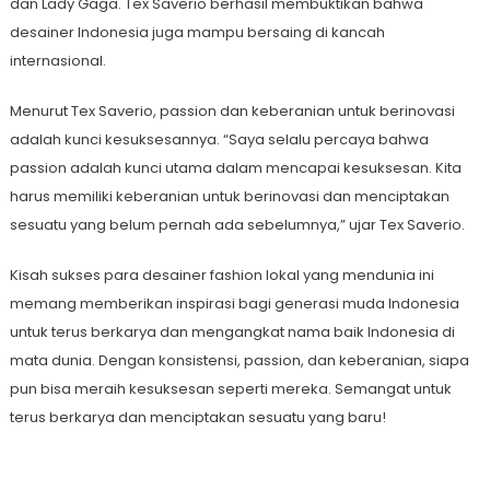
dan Lady Gaga. Tex Saverio berhasil membuktikan bahwa
desainer Indonesia juga mampu bersaing di kancah
internasional.
Menurut Tex Saverio, passion dan keberanian untuk berinovasi
adalah kunci kesuksesannya. “Saya selalu percaya bahwa
passion adalah kunci utama dalam mencapai kesuksesan. Kita
harus memiliki keberanian untuk berinovasi dan menciptakan
sesuatu yang belum pernah ada sebelumnya,” ujar Tex Saverio.
Kisah sukses para desainer fashion lokal yang mendunia ini
memang memberikan inspirasi bagi generasi muda Indonesia
untuk terus berkarya dan mengangkat nama baik Indonesia di
mata dunia. Dengan konsistensi, passion, dan keberanian, siapa
pun bisa meraih kesuksesan seperti mereka. Semangat untuk
terus berkarya dan menciptakan sesuatu yang baru!