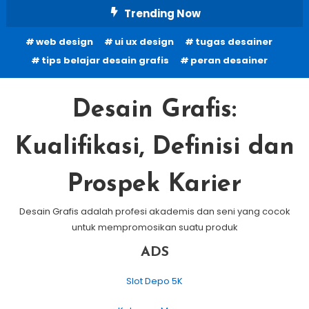
Skip
Trending Now
To
web design
ui ux design
tugas desainer
Content
tips belajar desain grafis
peran desainer
Desain Grafis:
Kualifikasi, Definisi dan
Prospek Karier
Desain Grafis adalah profesi akademis dan seni yang cocok
untuk mempromosikan suatu produk
ADS
Slot Depo 5K