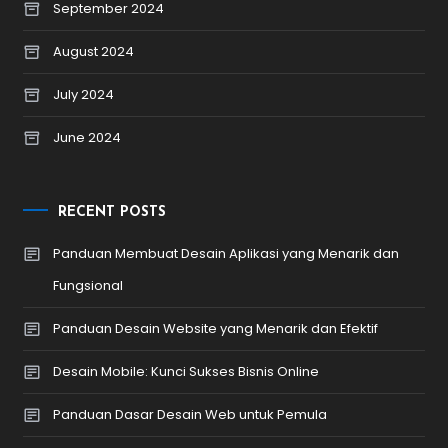
September 2024
August 2024
July 2024
June 2024
RECENT POSTS
Panduan Membuat Desain Aplikasi yang Menarik dan
Fungsional
Panduan Desain Website yang Menarik dan Efektif
Desain Mobile: Kunci Sukses Bisnis Online
Panduan Dasar Desain Web untuk Pemula