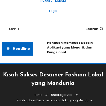
Keluaran Macau
Togel
Menu
Search
Panduan Membuat Desain
Aplikasi yang Menarik dan
Headline
Fungsional
Kisah Sukses Desainer Fashion Lokal
yang Mendunia
Home
Uncategorized
Kisah Sukses Desainer Fashion Lokal yang Mendunia