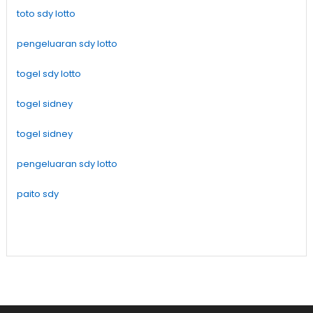
toto sdy lotto
pengeluaran sdy lotto
togel sdy lotto
togel sidney
togel sidney
pengeluaran sdy lotto
paito sdy