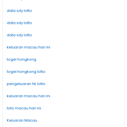
data sdy lotto
data sdy lotto
data sdy lotto
keluaran macau hari ini
togel hongkong
togel hongkong lotto
pengeluaran hk lotto
keluaran macau hari ini
toto macau hari ini
Keluaran Macau