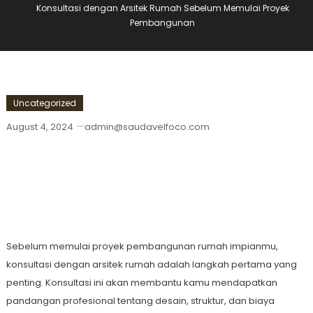
Konsultasi dengan Arsitek Rumah Sebelum Memulai Proyek
Pembangunan
Uncategorized
August 4, 2024
admin@saudavelfoco.com
Konsultasi Dengan Arsitek Rumah
Sebelum Memulai Proyek
Pembangunan
Sebelum memulai proyek pembangunan rumah impianmu,
konsultasi dengan arsitek rumah adalah langkah pertama yang
penting. Konsultasi ini akan membantu kamu mendapatkan
pandangan profesional tentang desain, struktur, dan biaya