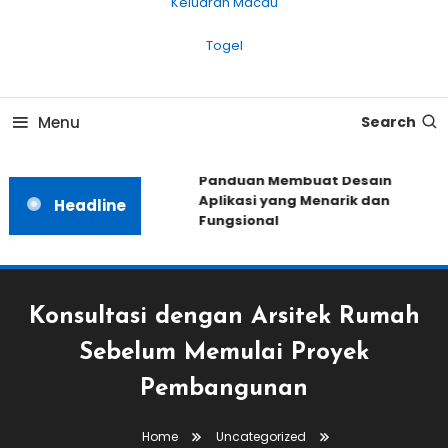
Keluaran Macau
Togel
Menu
Search
Panduan Membuat Desain
Aplikasi yang Menarik dan
Headline
Fungsional
Konsultasi dengan Arsitek Rumah
Sebelum Memulai Proyek
Pembangunan
Home
Uncategorized