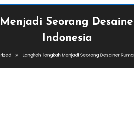
Menjadi Seorang Desaine
Indonesia
rized
Langkah-langkah Menjadi Seorang Desainer Rumah
i Seorang Desainer Rumah