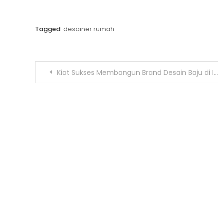
Tagged
desainer rumah
Post
Kiat Sukses Membangun Brand Desain Baju di Indonesia
navigation