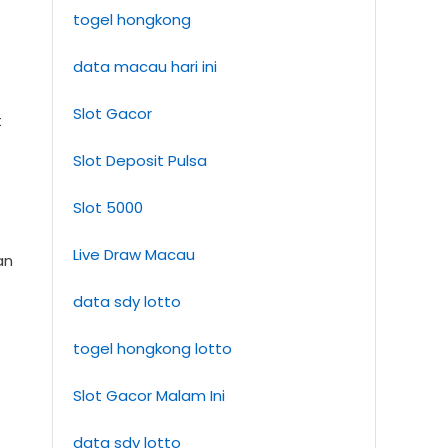
togel hongkong
data macau hari ini
Slot Gacor
t
Slot Deposit Pulsa
Slot 5000
Live Draw Macau
an
data sdy lotto
togel hongkong lotto
Slot Gacor Malam Ini
data sdy lotto