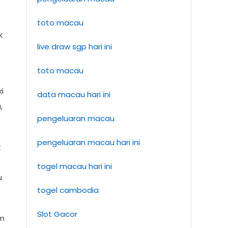
toto macau
k
live draw sgp hari ini
toto macau
i
data macau hari ini
,
pengeluaran macau
pengeluaran macau hari ini
t
togel macau hari ini
u
togel cambodia
Slot Gacor
an