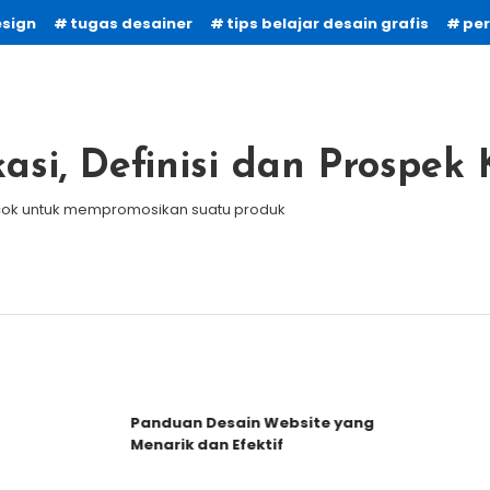
esign
tugas desainer
tips belajar desain grafis
per
kasi, Definisi dan Prospek 
ocok untuk mempromosikan suatu produk
Panduan Desain Website yang
Menarik dan Efektif