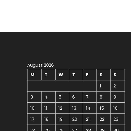
August 2026
M
T
W
T
F
S
S
1
2
3
4
5
6
7
8
9
10
11
12
13
14
15
16
17
18
19
20
21
22
23
24
25
26
27
28
29
30