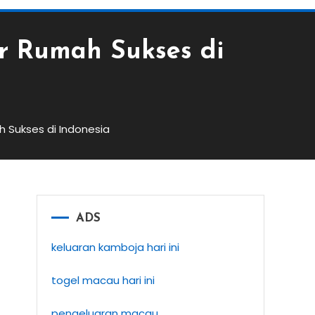
r Rumah Sukses di
 Sukses di Indonesia
ADS
keluaran kamboja hari ini
togel macau hari ini
pengeluaran macau