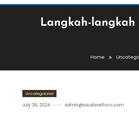
Langkah-langkah 
Home
Uncatego
Uncategorized
July 26, 2024
admin@saudavelfoco.com
Langkah-Langkah Menjad
Sukses Di Indonesia