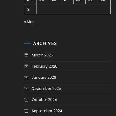
31
« Mar
ARCHIVES
March 2026
February 2026
January 2026
December 2025
October 2024
September 2024