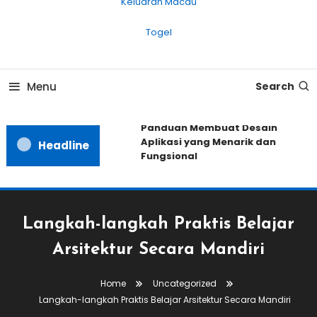
Keluaran Macau
Togel
Menu
Search
Panduan Membuat Desain
Aplikasi yang Menarik dan
Headline
Fungsional
Langkah-langkah Praktis Belajar
Arsitektur Secara Mandiri
Home
Uncategorized
Langkah-langkah Praktis Belajar Arsitektur Secara Mandiri