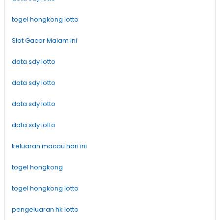
togel hongkong lotto
Slot Gacor Malam Ini
data sdy lotto
data sdy lotto
data sdy lotto
data sdy lotto
keluaran macau hari ini
togel hongkong
togel hongkong lotto
pengeluaran hk lotto