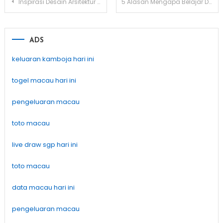
Post
Inspirasi Desain Arsitektur Rumah Terbaru untuk Dipelajari
5 Alasan Mengapa Belajar Desain Sangat Penting di Era Digital
navigation
ADS
keluaran kamboja hari ini
togel macau hari ini
pengeluaran macau
toto macau
live draw sgp hari ini
toto macau
data macau hari ini
pengeluaran macau