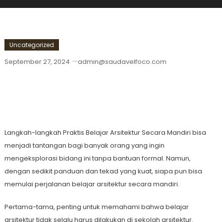
Uncategorized
September 27, 2024
admin@saudavelfoco.com
Langkah-Langkah Praktis Belajar
Arsitektur Secara Mandiri
Langkah-langkah Praktis Belajar Arsitektur Secara Mandiri bisa
menjadi tantangan bagi banyak orang yang ingin
mengeksplorasi bidang ini tanpa bantuan formal. Namun,
dengan sedikit panduan dan tekad yang kuat, siapa pun bisa
memulai perjalanan belajar arsitektur secara mandiri.
Pertama-tama, penting untuk memahami bahwa belajar
arsitektur tidak selalu harus dilakukan di sekolah arsitektur.