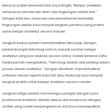
Menurut arsitek terkenal Frank Lloyd Wright, “Belajar arsitektur
seharusnya dimulai dari alam dan lingkungan sekitar kita.”
Dengan kata lain, observasi dan pemahaman terhadap
lingkungan sekitar bisa menjadi langkah pertama yang praktis
untuk belajar arsitektur secara mandiri.
Langkah kedua adalah memanfaatkan teknologi. Dengan
perkembangan teknologi saat ini, banyak sumber belajar
arsitektur yang bisa diakses secara online. Arsitek terkenal Zaha
Hadid pernah mengatakan, “Teknologi adalah alat penting dalam
proses desain arsitektur.” Dengan demikian, memanfaatkan
software desain seperti AutoCAD atau SketchUp bisa menjadi
langkah praktis untuk belajar arsitektur secara mandiri.
Langkah ketiga adalah membangun jaringan dengan para
profesional arsitektur. Melalui diskusi dan kolaborasi dengan
arsitek yang sudah berpengalaman, kita bisa mendapatkan