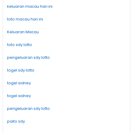
keluaran macau hari ini
toto macau hari ini
Keluaran Macau
toto sdy lotto
pengeluaran sdy lotto
togel sdy lotto
togel sidney
togel sidney
pengeluaran sdy lotto
paito sdy