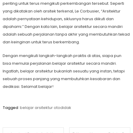
penting untuk terus mengikuti perkembangan tersebut. Seperti
yang dikatakan oleh arsitek terkenal, Le Corbusier, “Arsitektur
adalah pernyataan kehidupan, siklusnya harus diikuti dan
dipahami.” Dengan kata lain, belajar arsitektur secara mandiri
adalah sebuah perjalanan tanpa akhir yang membutuhkan tekad
dan keinginan untuk terus berkembang.
Dengan mengikuti langkah-langkah praktis di atas, siapa pun
bisa memulai perjalanan belajar arsitektur secara mandiri.
Ingatlah, belajar arsitektur bukanlah sesuatu yang instan, tetapi
sebuah proses panjang yang membutuhkan kesabaran dan
dedikasi. Selamat belajar!
Tagged
belajar arsitektur otodidak