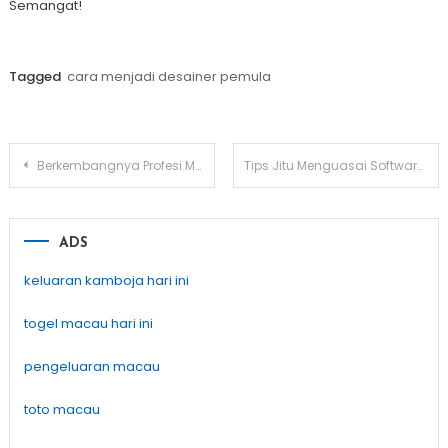
Semangat!
Tagged
cara menjadi desainer pemula
Post
Berkembangnya Profesi Marketing Designer di Era Digital
Tips Jitu Menguasai Software Desain Grafis
navigation
ADS
keluaran kamboja hari ini
togel macau hari ini
pengeluaran macau
toto macau