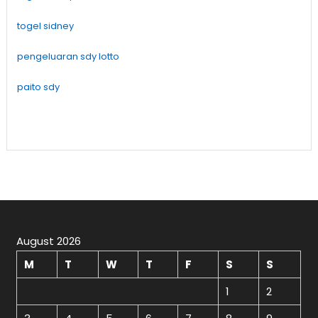
togel sidney
pengeluaran sdy lotto
paito sdy
August 2026
M
T
W
T
F
S
S
1
2