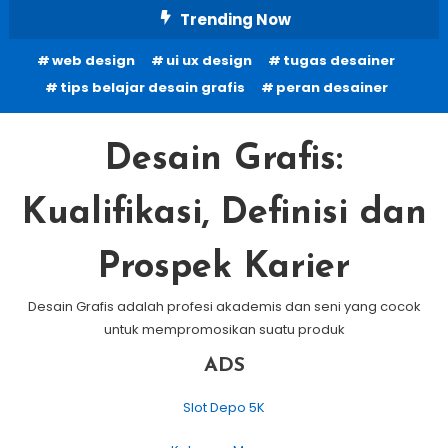
Skip
Trending Now
To
web design
ui ux design
tugas desainer
Content
tips belajar desain grafis
peran desainer
Desain Grafis:
Kualifikasi, Definisi dan
Prospek Karier
Desain Grafis adalah profesi akademis dan seni yang cocok
untuk mempromosikan suatu produk
ADS
Slot Depo 5K