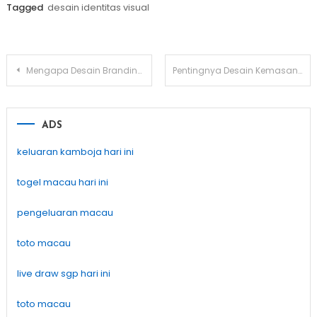
Tagged
desain identitas visual
Post
Mengapa Desain Branding Penting untuk Bisnis Anda
Pentingnya Desain Kemasan yang Menarik untuk Meningkatkan Penjualan Produk Anda
navigation
ADS
keluaran kamboja hari ini
togel macau hari ini
pengeluaran macau
toto macau
live draw sgp hari ini
toto macau