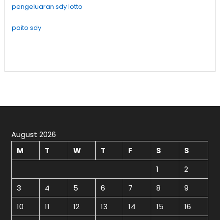
pengeluaran sdy lotto
paito sdy
August 2026
M
T
W
T
F
S
S
1
2
3
4
5
6
7
8
9
10
11
12
13
14
15
16