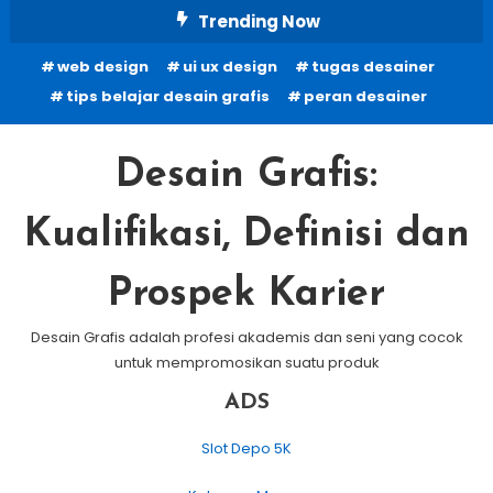
Skip
Trending Now
To
web design
ui ux design
tugas desainer
Content
tips belajar desain grafis
peran desainer
Desain Grafis:
Kualifikasi, Definisi dan
Prospek Karier
Desain Grafis adalah profesi akademis dan seni yang cocok
untuk mempromosikan suatu produk
ADS
Slot Depo 5K