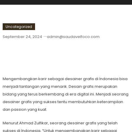
Uncategorized
September 24, 2024
admin@saudavelfoco.com
Mengembangkan Karir Sebagai
Desainer Grafis Di Indonesia
Mengembangkan karir sebagai desainer grafis di Indonesia bisa
menjadi tantangan yang menarik. Desain grafis merupakan
bidang yang terus berkembang di era digital ini. Menjadi seorang
desainer grafis yang sukses tentu membutuhkan keterampilan
dan passion yang kuat.
Menurut Ahmad Zulfikar, seorang desainer grafis yang telah
sukses di Indonesia, “Untuk mengembangkan karir sebagai