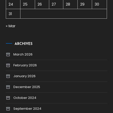
24
25
26
27
28
29
30
31
« Mar
ARCHIVES
March 2026
February 2026
January 2026
December 2025
October 2024
September 2024