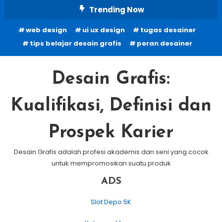
Skip
Trending Now
To
web design
ui ux design
tugas desainer
Content
tips belajar desain grafis
peran desainer
Desain Grafis:
Kualifikasi, Definisi dan
Prospek Karier
Desain Grafis adalah profesi akademis dan seni yang cocok
untuk mempromosikan suatu produk
ADS
Slot Depo 5K