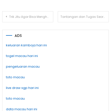
Post
Trik Jitu Agar Bisa Menghasilkan Desain Grafis yang Profesional
Tantangan dan Tugas Seorang Desainer Komunikasi Visual
navigation
ADS
keluaran kamboja hari ini
togel macau hari ini
pengeluaran macau
toto macau
live draw sgp hari ini
toto macau
data macau hari ini