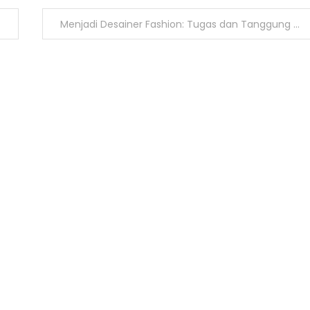
Menjadi Desainer Fashion: Tugas dan Tanggung Jawab