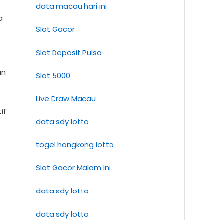
data macau hari ini
a
Slot Gacor
Slot Deposit Pulsa
an
Slot 5000
Live Draw Macau
if
data sdy lotto
togel hongkong lotto
Slot Gacor Malam Ini
data sdy lotto
data sdy lotto