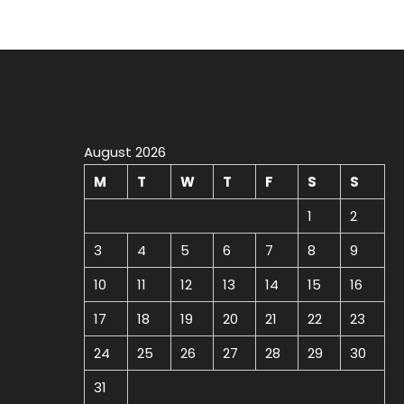
August 2026
M
T
W
T
F
S
S
1
2
3
4
5
6
7
8
9
10
11
12
13
14
15
16
17
18
19
20
21
22
23
24
25
26
27
28
29
30
31