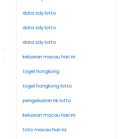
data sdy lotto
data sdy lotto
data sdy lotto
keluaran macau hari ini
togel hongkong
togel hongkong lotto
pengeluaran hk lotto
keluaran macau hari ini
toto macau hari ini