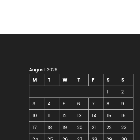
August 2026
M
T
W
T
F
S
S
1
2
3
4
5
6
7
8
9
10
11
12
13
14
15
16
17
18
19
20
21
22
23
24
25
26
27
28
29
30