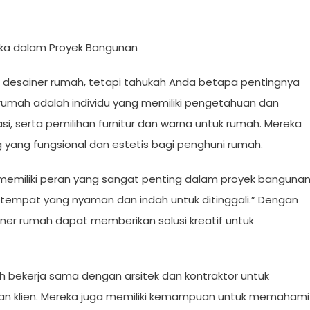
eka dalam Proyek Bangunan
desainer rumah, tetapi tahukah Anda betapa pentingnya
umah adalah individu yang memiliki pengetahuan dan
i, serta pemilihan furnitur dan warna untuk rumah. Mereka
yang fungsional dan estetis bagi penghuni rumah.
 memiliki peran yang sangat penting dalam proyek banguna
mpat yang nyaman dan indah untuk ditinggali.” Dengan
ner rumah dapat memberikan solusi kreatif untuk
 bekerja sama dengan arsitek dan kontraktor untuk
an klien. Mereka juga memiliki kemampuan untuk memahami