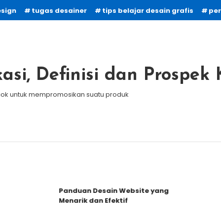
esign
tugas desainer
tips belajar desain grafis
per
kasi, Definisi dan Prospek 
ocok untuk mempromosikan suatu produk
Panduan Desain Website yang
Menarik dan Efektif