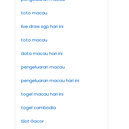
toto macau
live draw sgp hari ini
toto macau
data macau hari ini
pengeluaran macau
n
pengeluaran macau hari ini
togel macau hari ini
togel cambodia
Slot Gacor