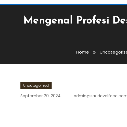
Mengenal Profesi D
Home
Uncategoriz
Uncategorized
September 20, 2024
admin@saudavelfoco.co
Mengenal Profesi Desain
Dalam Proyek Bangunan