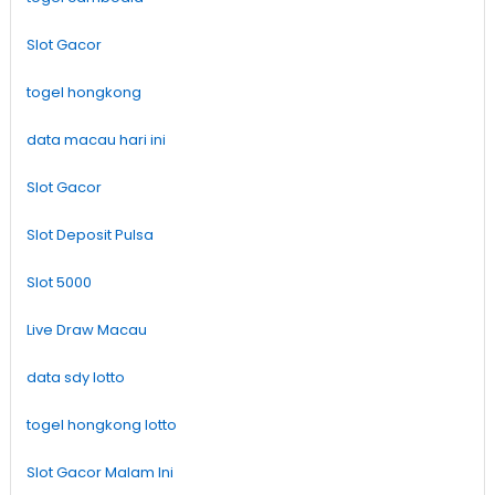
Slot Gacor
togel hongkong
data macau hari ini
Slot Gacor
Slot Deposit Pulsa
Slot 5000
Live Draw Macau
data sdy lotto
togel hongkong lotto
Slot Gacor Malam Ini