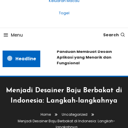
Keluaran Macau
Togel
Menu
Search
Panduan Membuat Desain
Aplikasi yang Menarik dan
Headline
Fungsional
Menjadi Desainer Baju Berbakat di
Indonesia: Langkah-langkahnya
Home
Uncategorized
Menjadi Desainer Baju Berbakat di Indonesia: Langkah-
langkahnya