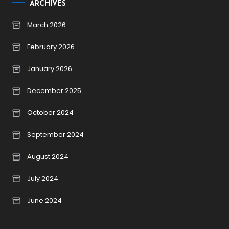
ARCHIVES
March 2026
February 2026
January 2026
December 2025
October 2024
September 2024
August 2024
July 2024
June 2024