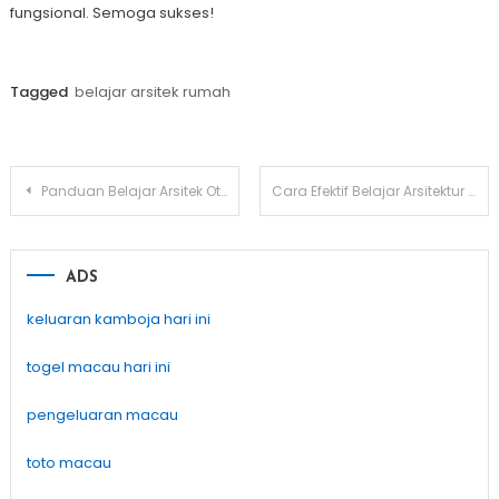
fungsional. Semoga sukses!
Tagged
belajar arsitek rumah
Post
Panduan Belajar Arsitek Otodidak: Langkah-Langkah Mudah dan Efektif
Cara Efektif Belajar Arsitektur Tanpa Guru
navigation
ADS
keluaran kamboja hari ini
togel macau hari ini
pengeluaran macau
toto macau