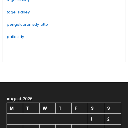
togel sidney
pengeluaran sdy lotto
paito sdy
August 2026
M
T
W
T
F
S
S
1
2