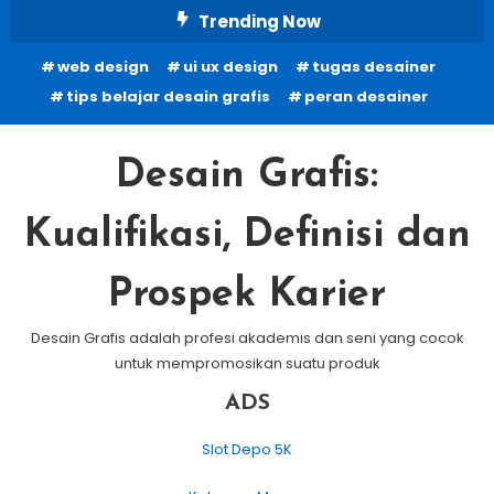
Skip
Trending Now
To
web design
ui ux design
tugas desainer
Content
tips belajar desain grafis
peran desainer
Desain Grafis:
Kualifikasi, Definisi dan
Prospek Karier
Desain Grafis adalah profesi akademis dan seni yang cocok
untuk mempromosikan suatu produk
ADS
Slot Depo 5K