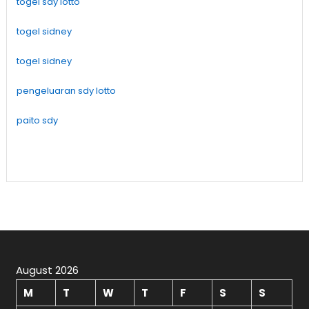
togel sdy lotto
togel sidney
togel sidney
pengeluaran sdy lotto
paito sdy
August 2026
M
T
W
T
F
S
S