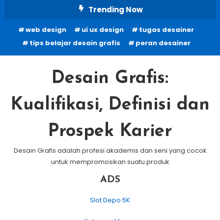
Skip
Trending Now
To
web design
ui ux design
tugas desainer
Content
tips belajar desain grafis
peran desainer
Desain Grafis:
Kualifikasi, Definisi dan
Prospek Karier
Desain Grafis adalah profesi akademis dan seni yang cocok
untuk mempromosikan suatu produk
ADS
Slot Depo 5K