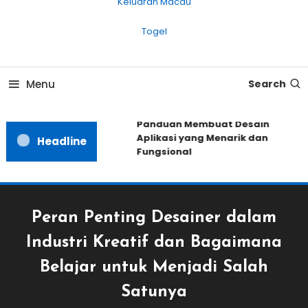
Keluaran Macau
Togel
Menu
Search
Panduan Membuat Desain
Aplikasi yang Menarik dan
Headline
Fungsional
Peran Penting Desainer dalam
Industri Kreatif dan Bagaimana
Belajar untuk Menjadi Salah
Satunya