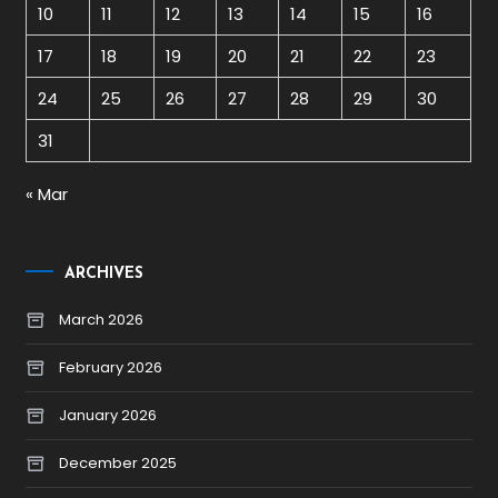
10
11
12
13
14
15
16
17
18
19
20
21
22
23
24
25
26
27
28
29
30
31
« Mar
ARCHIVES
March 2026
February 2026
January 2026
December 2025