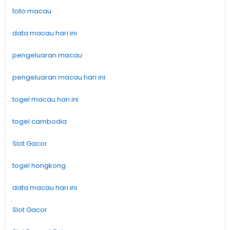
toto macau
data macau hari ini
pengeluaran macau
pengeluaran macau hari ini
togel macau hari ini
togel cambodia
Slot Gacor
togel hongkong
data macau hari ini
Slot Gacor