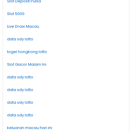
Slot Deposit Pulsa
Slot 5000
Live Draw Macau
data sdy lotto
togel hongkong lotto
Slot Gacor Malam Ini
data sdy lotto
data sdy lotto
data sdy lotto
data sdy lotto
keluaran macau hari ini