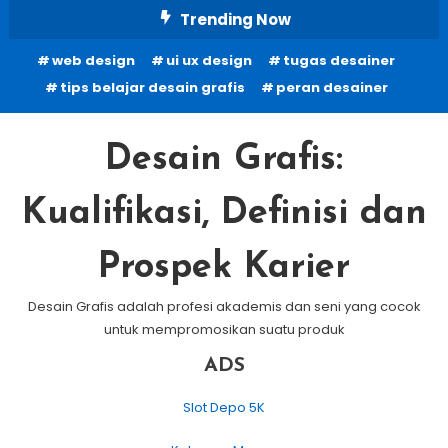
Skip
Trending Now
To
web design
ui ux design
tugas desainer
Content
tips belajar desain grafis
peran desainer
Desain Grafis:
Kualifikasi, Definisi dan
Prospek Karier
Desain Grafis adalah profesi akademis dan seni yang cocok
untuk mempromosikan suatu produk
ADS
Slot Depo 5K