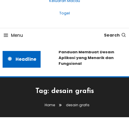
Keluaran Macau
Togel
Menu
Search
Panduan Membuat Desain
Aplikasi yang Menarik dan
Headline
Fungsional
Tag:
desain grafis
Home
desain grafis