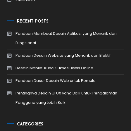
RECENT POSTS
Panduan Membuat Desain Aplikasi yang Menarik dan
Fungsional
Panduan Desain Website yang Menarik dan Efektif
Desain Mobile: Kunci Sukses Bisnis Online
Panduan Dasar Desain Web untuk Pemula
Pentingnya Desain UI UX yang Baik untuk Pengalaman
Pengguna yang Lebih Baik
CATEGORIES