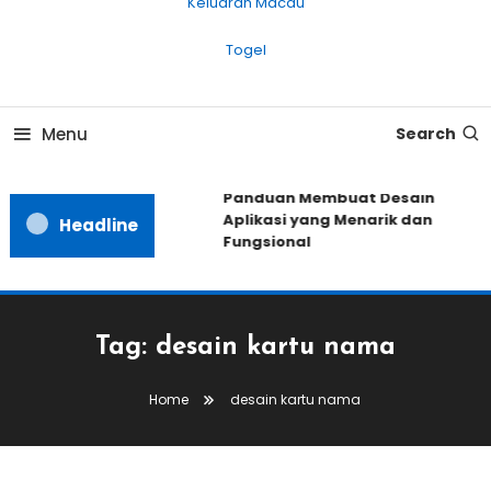
Keluaran Macau
Togel
Menu
Search
Panduan Membuat Desain
Aplikasi yang Menarik dan
Headline
Fungsional
Tag:
desain kartu nama
Home
desain kartu nama