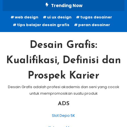
Skip
Trending Now
To
web design
ui ux design
tugas desainer
Content
tips belajar desain grafis
peran desainer
Desain Grafis:
Kualifikasi, Definisi dan
Prospek Karier
Desain Grafis adalah profesi akademis dan seni yang cocok
untuk mempromosikan suatu produk
ADS
Slot Depo 5K