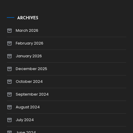
ARCHIVES
March 2026
February 2026
January 2026
December 2025
October 2024
September 2024
August 2024
July 2024
June 2024