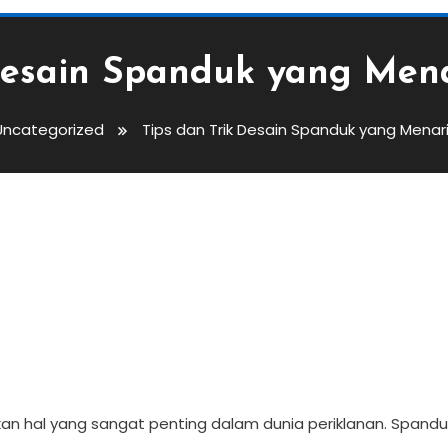
Desain Spanduk yang Mena
Uncategorized
Tips dan Trik Desain Spanduk yang Menari
nduk Yang Menarik Dan Efektif
an hal yang sangat penting dalam dunia periklanan. Spandu