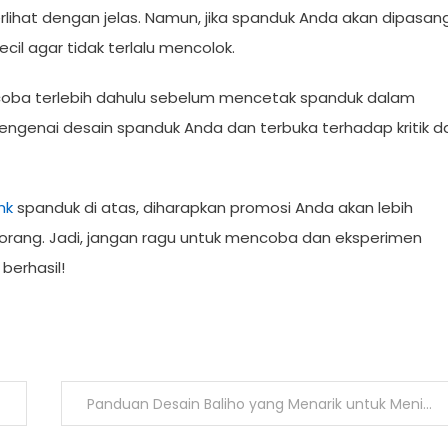
terlihat dengan jelas. Namun, jika spanduk Anda akan dipasan
ecil agar tidak terlalu mencolok.
uji coba terlebih dahulu sebelum mencetak spanduk dalam
mengenai desain spanduk Anda dan terbuka terhadap kritik d
hk
spanduk di atas, diharapkan promosi Anda akan lebih
 orang. Jadi, jangan ragu untuk mencoba dan eksperimen
berhasil!
Panduan Desain Baliho yang Menarik untuk Meningkatkan Brand Awareness