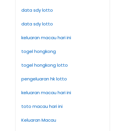
data sdy lotto
data sdy lotto
keluaran macau hari ini
togel hongkong
togel hongkong lotto
pengeluaran hk lotto
keluaran macau hari ini
toto macau hari ini
Keluaran Macau