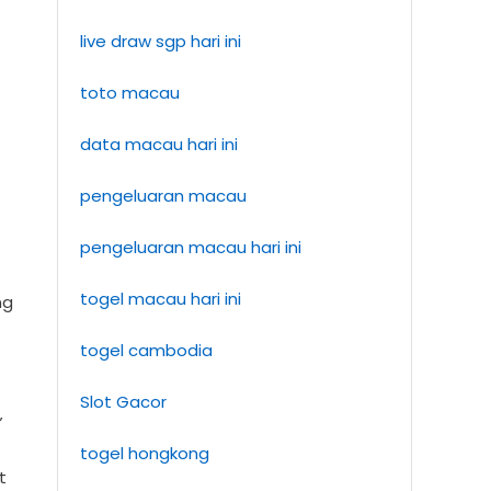
live draw sgp hari ini
toto macau
data macau hari ini
pengeluaran macau
pengeluaran macau hari ini
togel macau hari ini
ng
togel cambodia
Slot Gacor
”
togel hongkong
t