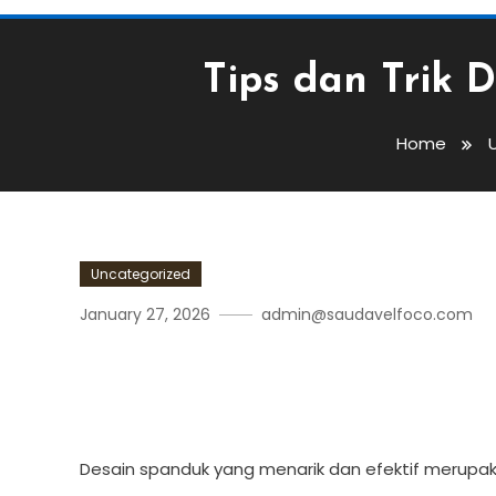
Tips dan Trik 
Home
Uncategorized
January 27, 2026
admin@saudavelfoco.com
Tips Dan Trik Desain Spa
Desain spanduk yang menarik dan efektif merupak