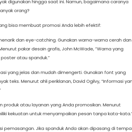
yak digunakan hingga saat ini. Namun, bagaimana caranya
banyak orang?
 yang bisa membuat promosi Anda lebih efektif:
menarik dan eye-catching. Gunakan warna-warna cerah dan
. Menurut pakar desain grafis, John McWade, “Warna yang
 poster atau spanduk.”
rmasi yang jelas dan mudah dimengerti. Gunakan font yang
k teks. Menurut ahli periklanan, David Ogilvy, “Informasi ya
”
n produk atau layanan yang Anda promosikan. Menurut
iliki kekuatan untuk menyampaikan pesan tanpa kata-kata.
kasi pemasangan. Jika spanduk Anda akan dipasang di tempa