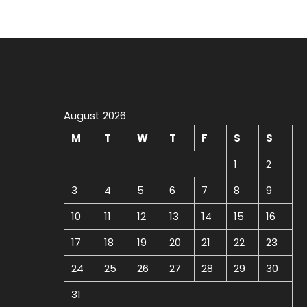
August 2026
M
T
W
T
F
S
S
1
2
3
4
5
6
7
8
9
10
11
12
13
14
15
16
17
18
19
20
21
22
23
24
25
26
27
28
29
30
31