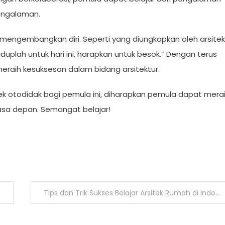
engalaman.
s mengembangkan diri. Seperti yang diungkapkan oleh arsitek
hiduplah untuk hari ini, harapkan untuk besok.” Dengan terus
raih kesuksesan dalam bidang arsitektur.
ek otodidak bagi pemula ini, diharapkan pemula dapat mera
asa depan. Semangat belajar!
Tips dan Trik Sukses Belajar Arsitek Rumah di Indonesia