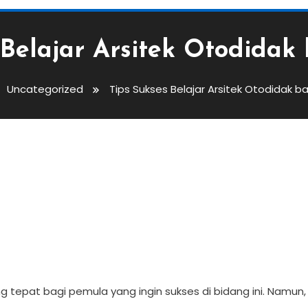
 Belajar Arsitek Otodidak
Uncategorized
Tips Sukses Belajar Arsitek Otodidak b
ek Otodidak Bagi Pemula
ang tepat bagi pemula yang ingin sukses di bidang ini. Namun,