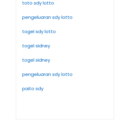
toto sdy lotto
pengeluaran sdy lotto
togel sdy lotto
togel sidney
togel sidney
pengeluaran sdy lotto
paito sdy