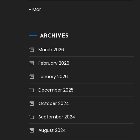
« Mar
ARCHIVES
March 2026
February 2026
January 2026
December 2025
October 2024
September 2024
August 2024