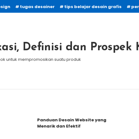
esign
tugas desainer
tips belajar desain grafis
per
kasi, Definisi dan Prospek 
ocok untuk mempromosikan suatu produk
Panduan Desain Website yang
Menarik dan Efektif