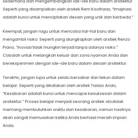
sederhana dan mengembangkan ide-ide baru dalam arsitektur.
Seperti yang disampaikan oleh arsitek Rem Koolhaas, “Imajinasi
adalah kunci untuk menciptakan desain yang unik dan berbeda.”
Keempat, jangan ragu untuk mencoba hal-hal baru dan
mengambil risiko. Seperti yang diungkapkan oleh arsitek Renzo
Piano, “Inovasi tidak mungkin terjadi tanpa adanya risiko.”
Cobalah untuk melangkah keluar dari zona nyaman Anda dan
bereksperimen dengan ide-ide baru dalam desain arsitektur.
Terakhir, jangan lupa untuk selalu bersabar dan tekun dalam
belajar. Seperti yang dikatakan oleh arsitek Tadao Ando,
“Kesabaran adalah kunci untuk mencapai kesuksesan dalam
arsitektur.” Proses belajar menjadi seorang arsitek otodidak
memang membutuhkan waktu dan kesabaran, namun hasilnya
akan sangat memuaskan ketika Anda berhasil meraih impian
Anda.