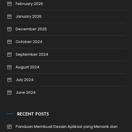
February 2026
January 2026
December 2025
October 2024
September 2024
August 2024
July 2024
June 2024
RECENT POSTS
Panduan Membuat Desain Aplikasi yang Menarik dan