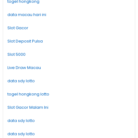
togel hongkong
data macau hari ini
Slot Gacor
Slot Deposit Pulsa
Slot 5000
Live Draw Macau
data sdy lotto
togel hongkong lotto
Slot Gacor Malam Ini
data sdy lotto
data sdy lotto