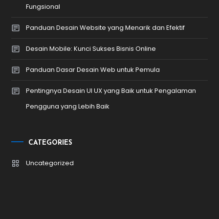
Fungsional
Panduan Desain Website yang Menarik dan Efektif
Desain Mobile: Kunci Sukses Bisnis Online
Panduan Dasar Desain Web untuk Pemula
Pentingnya Desain UI UX yang Baik untuk Pengalaman
Pengguna yang Lebih Baik
CATEGORIES
Uncategorized