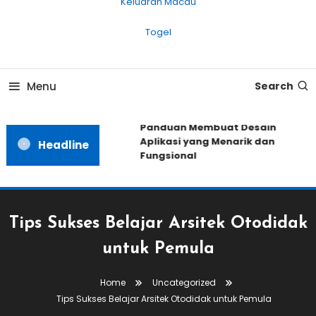
Keluaran Macau
Togel
Menu
Search
Panduan Membuat Desain
Aplikasi yang Menarik dan
Headline
Fungsional
Tips Sukses Belajar Arsitek Otodidak
untuk Pemula
Home
Uncategorized
Tips Sukses Belajar Arsitek Otodidak untuk Pemula