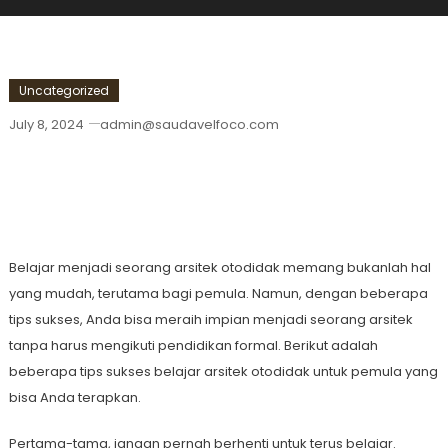
Uncategorized
July 8, 2024
admin@saudavelfoco.com
Tips Sukses Belajar Arsitek Otodidak
Untuk Pemula
Belajar menjadi seorang arsitek otodidak memang bukanlah hal
yang mudah, terutama bagi pemula. Namun, dengan beberapa
tips sukses, Anda bisa meraih impian menjadi seorang arsitek
tanpa harus mengikuti pendidikan formal. Berikut adalah
beberapa tips sukses belajar arsitek otodidak untuk pemula yang
bisa Anda terapkan.
Pertama-tama, jangan pernah berhenti untuk terus belajar.