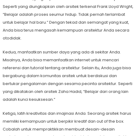
Seperti yang diungkapkan oleh arsitek terkenal Frank Lloyd Wright,
“Belajar adalah proses seumur hidup. Tidak pernah terlambat
untuk belajar hal baru.” Dengan tekad dan semangat yang kuat,
Anda bisa terus mengasah kemampuan arsitektur Anda secara
otodidak.
Kedua, manfaatkan sumber daya yang ada di sekitar Anda.
Misalnya, Anda bisa memanfaatkan internet untuk mencari
referensi dan tutorial tentang arsitektur. Selain itu, Anda juga bisa
bergabung dalam komunitas arsitek untuk berdiskusi dan
bertukar pengalaman dengan sesama pecinta arsitektur. Seperti
yang dikatakan oleh arsitek Zaha Hadid, “Belajar dari orang lain
adalah kunci kesuksesan.”
Ketiga, latih kreativitas dan imajinasi Anda. Seorang arsitek harus
memiliki kemampuan untuk berpikir kreatif dan out of the box.
Cobalah untuk mempraktikkan membuat desain-desain