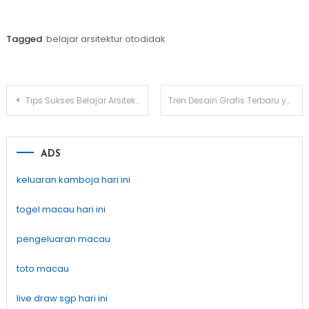
Tagged
belajar arsitektur otodidak
Post
Tips Sukses Belajar Arsitek Rumah secara Mandiri
Tren Desain Grafis Terbaru yang Harus Diketahui oleh Desainer Grafis Indonesia
navigation
ADS
keluaran kamboja hari ini
togel macau hari ini
pengeluaran macau
toto macau
live draw sgp hari ini