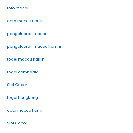
toto macau
data macau hari ini
pengeluaran macau
pengeluaran macau hari ini
togel macau hari ini
togel cambodia
Slot Gacor
togel hongkong
data macau hari ini
Slot Gacor