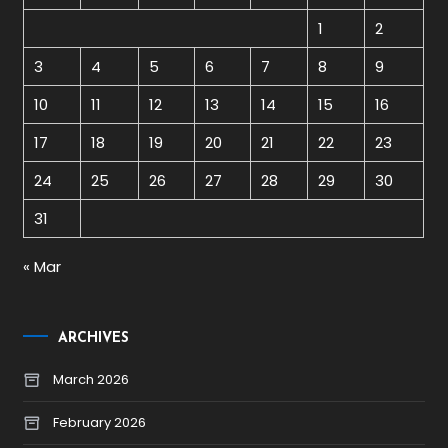
1
2
3
4
5
6
7
8
9
10
11
12
13
14
15
16
17
18
19
20
21
22
23
24
25
26
27
28
29
30
31
« Mar
ARCHIVES
March 2026
February 2026