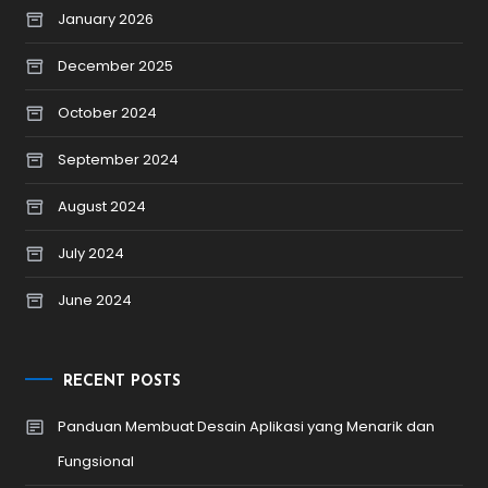
January 2026
December 2025
October 2024
September 2024
August 2024
July 2024
June 2024
RECENT POSTS
Panduan Membuat Desain Aplikasi yang Menarik dan
Fungsional