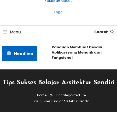
Keluaran Macau
Togel
Menu
Search
Panduan Membuat Desain
Aplikasi yang Menarik dan
Headline
Fungsional
Tips Sukses Belajar Arsitektur Sendiri
Home
Uncategorized
Tips Sukses Belajar Arsitektur Sendiri