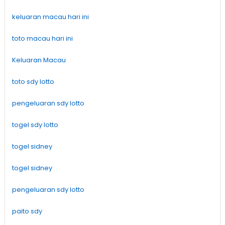
keluaran macau hari ini
toto macau hari ini
Keluaran Macau
toto sdy lotto
pengeluaran sdy lotto
togel sdy lotto
togel sidney
togel sidney
pengeluaran sdy lotto
paito sdy