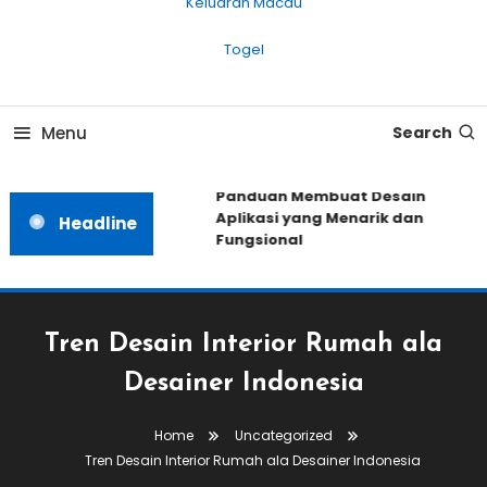
Keluaran Macau
Togel
Menu
Search
Panduan Membuat Desain
Aplikasi yang Menarik dan
Headline
Fungsional
Tren Desain Interior Rumah ala
Desainer Indonesia
Home
Uncategorized
Tren Desain Interior Rumah ala Desainer Indonesia