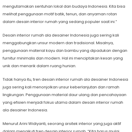
mengutamakan sentuhan lokal dan budaya Indonesia. Kita bisa
melihat penggunaan motif batik, tenun, dan anyaman rotan
dalam desain interior rumah yang sedang populer saat ini.”
Desain interior rumah ala desainer Indonesia juga sering kali
menggabungkan unsur modern dan tradisional. Misalnya,
penggunaan material kayu dan bambu yang dipadukan dengan
furnitur minimalis dan modern. Hal ini menciptakan kesan yang
unik dan menarik dalam ruang hunian.
Tidak hanya itu, tren desain interior rumah ala desainer Indonesia
juga sering kali menonjolkan unsur keberlanjutan dan ramah
lingkungan. Penggunaan material daur ulang dan pencahayaan
yang efisien menjadi fokus utama dalam desain interior rumah
ala desainer Indonesia.
Menurut Arini Widiyanti, seorang arsitek interior yang juga aktif
dalam mengikuti tren desain interior rumah, “Kita harus mulai