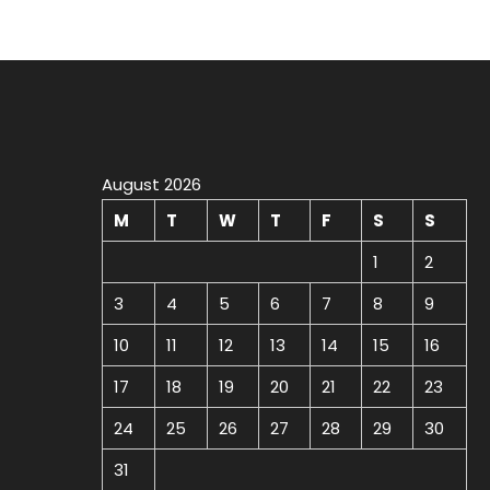
August 2026
M
T
W
T
F
S
S
1
2
3
4
5
6
7
8
9
10
11
12
13
14
15
16
17
18
19
20
21
22
23
24
25
26
27
28
29
30
31