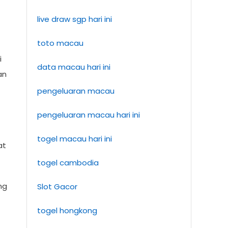
live draw sgp hari ini
toto macau
i
data macau hari ini
an
pengeluaran macau
pengeluaran macau hari ini
togel macau hari ini
at
togel cambodia
ng
Slot Gacor
togel hongkong