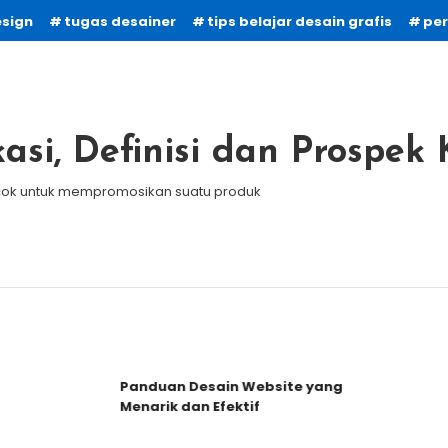
esign
tugas desainer
tips belajar desain grafis
per
kasi, Definisi dan Prospek 
ocok untuk mempromosikan suatu produk
Panduan Desain Website yang
Menarik dan Efektif