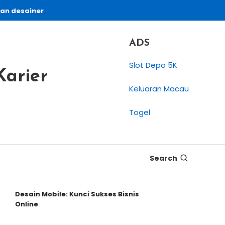
an desainer
ADS
Slot Depo 5K
Karier
Keluaran Macau
Togel
Search
Desain Mobile: Kunci Sukses Bisnis
Panduan Da
Online
Pemula