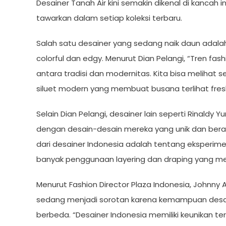
Desainer Tanah Air kini semakin dikenal di kancah 
tawarkan dalam setiap koleksi terbaru.
Salah satu desainer yang sedang naik daun adala
colorful dan edgy. Menurut Dian Pelangi, “Tren fas
antara tradisi dan modernitas. Kita bisa melihat 
siluet modern yang membuat busana terlihat fres
Selain Dian Pelangi, desainer lain seperti Rinaldy 
dengan desain-desain mereka yang unik dan berani
dari desainer Indonesia adalah tentang eksperimen
banyak penggunaan layering dan draping yang me
Menurut Fashion Director Plaza Indonesia, Johnny
sedang menjadi sorotan karena kemampuan desai
berbeda. “Desainer Indonesia memiliki keunikan t