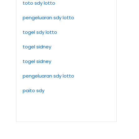
toto sdy lotto
pengeluaran sdy lotto
togel sdy lotto
togel sidney
togel sidney
pengeluaran sdy lotto
paito sdy