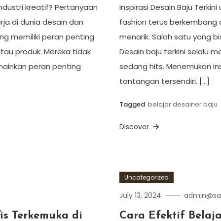
dustri kreatif? Pertanyaan
Inspirasi Desain Baju Terkini
rja di dunia desain dan
fashion terus berkembang 
ang memiliki peran penting
menarik. Salah satu yang bis
tau produk. Mereka tidak
Desain baju terkini selalu
mainkan peran penting
sedang hits. Menemukan ins
tantangan tersendiri. […]
Tagged
belajar desainer baju
Discover
Uncategorized
July 13, 2024
admin@sa
is Terkemuka di
Cara Efektif Belaj