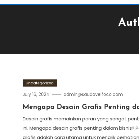
Aut
Uncategorized
July 16, 2024
admin@saudavelfoco.com
Mengapa Desain Grafis Penting da
Desain grafis memainkan peran yang sangat penti
ini. Mengapa desain grafis penting dalam bisnis?
grafis adalah cara utama untuk menarik perhatian