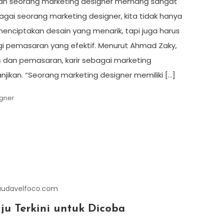
ilan seorang marketing designer memang sangat
agai seorang marketing designer, kita tidak hanya
enciptakan desain yang menarik, tapi juga harus
pemasaran yang efektif. Menurut Ahmad Zaky,
s dan pemasaran, karir sebagai marketing
jikan. “Seorang marketing designer memiliki […]
igner
udavelfoco.com
aju Terkini untuk Dicoba