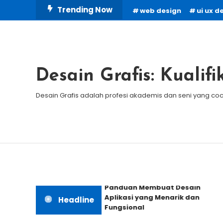
Skip
Trending Now
web design
ui ux d
To
Content
Desain Grafis: Kualifi
Desain Grafis adalah profesi akademis dan seni yang c
Panduan Membuat Desain
Aplikasi yang Menarik dan
Headline
Fungsional