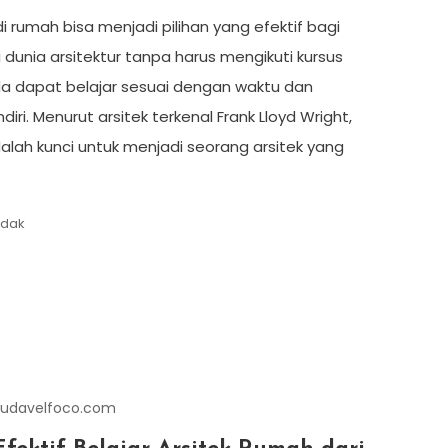
di rumah bisa menjadi pilihan yang efektif bagi
dunia arsitektur tanpa harus mengikuti kursus
nda dapat belajar sesuai dengan waktu dan
ri. Menurut arsitek terkenal Frank Lloyd Wright,
dalah kunci untuk menjadi seorang arsitek yang
idak
udavelfoco.com