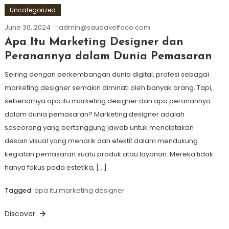
Uncategorized
June 30, 2024
admin@saudavelfoco.com
Apa Itu Marketing Designer dan
Peranannya dalam Dunia Pemasaran
Seiring dengan perkembangan dunia digital, profesi sebagai
marketing designer semakin diminati oleh banyak orang. Tapi,
sebenarnya apa itu marketing designer dan apa peranannya
dalam dunia pemasaran? Marketing designer adalah
seseorang yang bertanggung jawab untuk menciptakan
desain visual yang menarik dan efektif dalam mendukung
kegiatan pemasaran suatu produk atau layanan. Mereka tidak
hanya fokus pada estetika, […]
Tagged
apa itu marketing designer
Discover