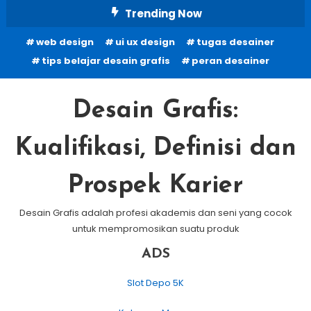
Skip
Trending Now
To
web design
ui ux design
tugas desainer
Content
tips belajar desain grafis
peran desainer
Desain Grafis:
Kualifikasi, Definisi dan
Prospek Karier
Desain Grafis adalah profesi akademis dan seni yang cocok
untuk mempromosikan suatu produk
ADS
Slot Depo 5K