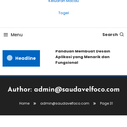
Keluaran Macau
Togel
Menu
Search
Panduan Membuat Desain
Aplikasi yang Menarik dan
Headline
Fungsional
Author:
admin@saudavelfoco.com
Home
admin@saudavelfoco.com
Page 31