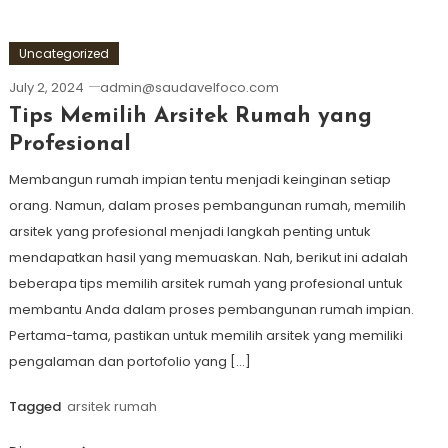
Uncategorized
July 2, 2024
admin@saudavelfoco.com
Tips Memilih Arsitek Rumah yang
Profesional
Membangun rumah impian tentu menjadi keinginan setiap
orang. Namun, dalam proses pembangunan rumah, memilih
arsitek yang profesional menjadi langkah penting untuk
mendapatkan hasil yang memuaskan. Nah, berikut ini adalah
beberapa tips memilih arsitek rumah yang profesional untuk
membantu Anda dalam proses pembangunan rumah impian.
Pertama-tama, pastikan untuk memilih arsitek yang memiliki
pengalaman dan portofolio yang […]
Tagged
arsitek rumah