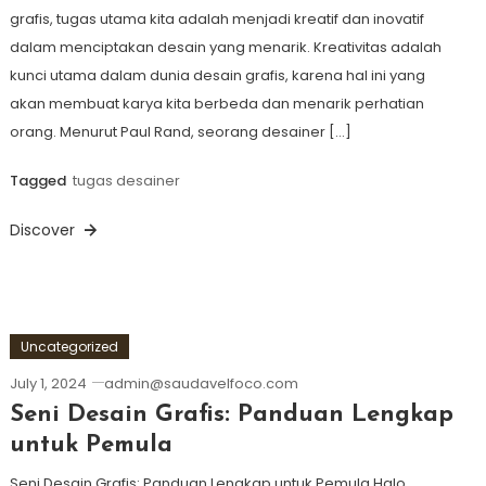
grafis, tugas utama kita adalah menjadi kreatif dan inovatif
dalam menciptakan desain yang menarik. Kreativitas adalah
kunci utama dalam dunia desain grafis, karena hal ini yang
akan membuat karya kita berbeda dan menarik perhatian
orang. Menurut Paul Rand, seorang desainer […]
Tagged
tugas desainer
Discover
Uncategorized
July 1, 2024
admin@saudavelfoco.com
Seni Desain Grafis: Panduan Lengkap
untuk Pemula
Seni Desain Grafis: Panduan Lengkap untuk Pemula Halo