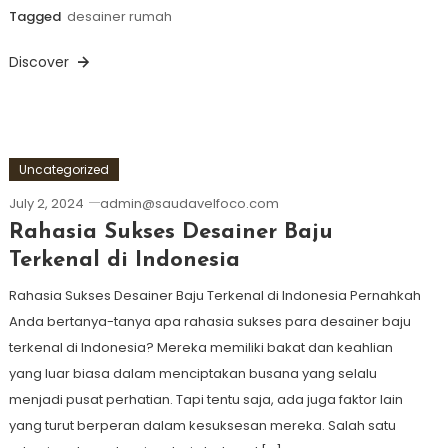
Tagged
desainer rumah
Discover
Uncategorized
July 2, 2024
admin@saudavelfoco.com
Rahasia Sukses Desainer Baju
Terkenal di Indonesia
Rahasia Sukses Desainer Baju Terkenal di Indonesia Pernahkah
Anda bertanya-tanya apa rahasia sukses para desainer baju
terkenal di Indonesia? Mereka memiliki bakat dan keahlian
yang luar biasa dalam menciptakan busana yang selalu
menjadi pusat perhatian. Tapi tentu saja, ada juga faktor lain
yang turut berperan dalam kesuksesan mereka. Salah satu