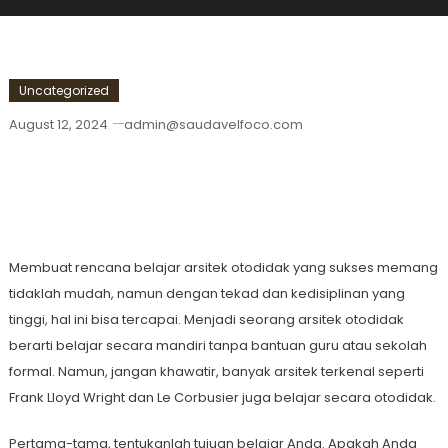
Uncategorized
August 12, 2024
admin@saudavelfoco.com
Membuat Rencana Belajar Arsitek
Otodidak Yang Sukses
Membuat rencana belajar arsitek otodidak yang sukses memang
tidaklah mudah, namun dengan tekad dan kedisiplinan yang
tinggi, hal ini bisa tercapai. Menjadi seorang arsitek otodidak
berarti belajar secara mandiri tanpa bantuan guru atau sekolah
formal. Namun, jangan khawatir, banyak arsitek terkenal seperti
Frank Lloyd Wright dan Le Corbusier juga belajar secara otodidak.
Pertama-tama, tentukanlah tujuan belajar Anda. Apakah Anda