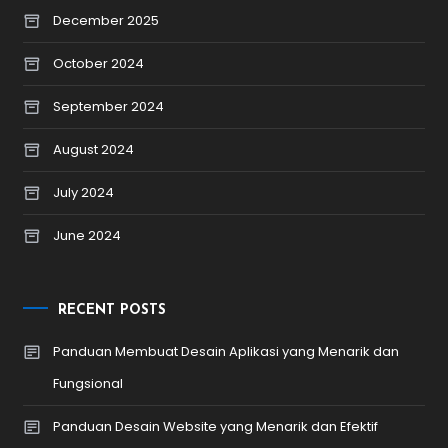
December 2025
October 2024
September 2024
August 2024
July 2024
June 2024
RECENT POSTS
Panduan Membuat Desain Aplikasi yang Menarik dan
Fungsional
Panduan Desain Website yang Menarik dan Efektif