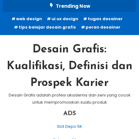
Skip
Trending Now
To
web design
ui ux design
tugas desainer
Content
tips belajar desain grafis
peran desainer
Desain Grafis:
Kualifikasi, Definisi dan
Prospek Karier
Desain Grafis adalah profesi akademis dan seni yang cocok
untuk mempromosikan suatu produk
ADS
Slot Depo 5K