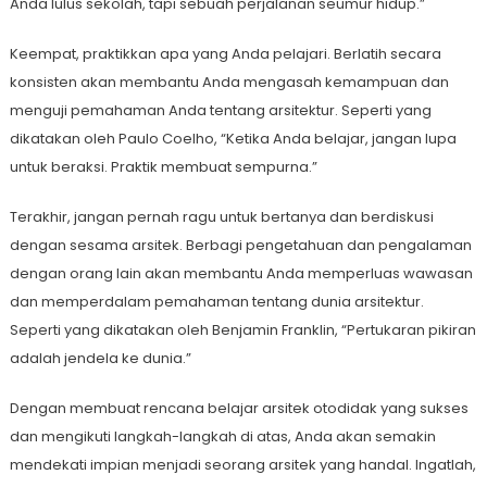
Anda lulus sekolah, tapi sebuah perjalanan seumur hidup.”
Keempat, praktikkan apa yang Anda pelajari. Berlatih secara
konsisten akan membantu Anda mengasah kemampuan dan
menguji pemahaman Anda tentang arsitektur. Seperti yang
dikatakan oleh Paulo Coelho, “Ketika Anda belajar, jangan lupa
untuk beraksi. Praktik membuat sempurna.”
Terakhir, jangan pernah ragu untuk bertanya dan berdiskusi
dengan sesama arsitek. Berbagi pengetahuan dan pengalaman
dengan orang lain akan membantu Anda memperluas wawasan
dan memperdalam pemahaman tentang dunia arsitektur.
Seperti yang dikatakan oleh Benjamin Franklin, “Pertukaran pikiran
adalah jendela ke dunia.”
Dengan membuat rencana belajar arsitek otodidak yang sukses
dan mengikuti langkah-langkah di atas, Anda akan semakin
mendekati impian menjadi seorang arsitek yang handal. Ingatlah,