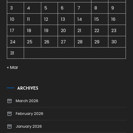
3
4
5
6
7
8
9
10
11
12
13
14
15
16
17
18
19
20
21
22
23
24
25
26
27
28
29
30
31
« Mar
ARCHIVES
March 2026
February 2026
January 2026